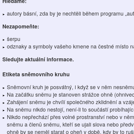
Hledáme:
autory básní, zda by je nechtěli během programu „aut
Nezapomeňte:
šerpu
odznaky a symboly vašeho kmene na čestné místo n
Sledujte aktuální informace.
Etiketa sněmovního kruhu
Sněmovní kruh je posvátný, i když se v něm nesněm
Na začátku sněmu je stanoven strážce ohně (ohnive
Zahájení sněmu je chvílí společného zklidnění a vzá
Na sněmu nikdo nestojí, není-li to součástí probíhají
Nikdo nepřechází přes volné prostranství nebo v ně
sněmu a členů sněmu, kteří se ujali slova nebo předv
ohně by se neměl starat o oheň v době, kdy by to ruš