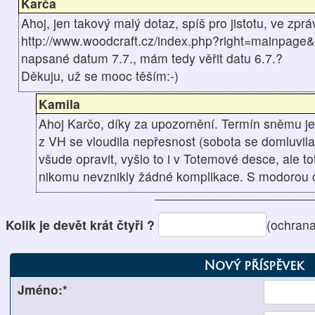
Karča
Ahoj, jen takový malý dotaz, spíš pro jistotu, ve zp
http://www.woodcraft.cz/index.php?right=mainpage&
napsané datum 7.7., mám tedy věřit datu 6.7.?
Děkuju, už se mooc těším:-)
Kamila
Ahoj Karčo, díky za upozornění. Termín sněmu je
z VH se vloudila nepřesnost (sobota se domluvila 
všude opravit, vyšlo to i v Totemové desce, ale to
nikomu nevznikly žádné komplikace. S modorou 
Kolik je devět krát čtyři ?
(ochrana
Nový příspěvek
Jméno:*