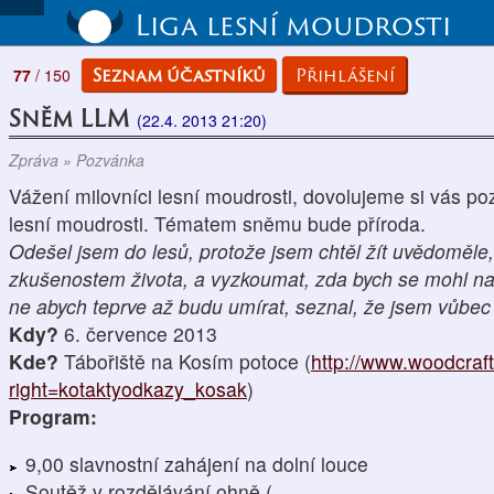
Liga lesní moudrosti
Seznam účastníků
Přihlášení
77
/ 150
Sněm LLM
(22.4. 2013 21:20)
Zpráva » Pozvánka
Vážení milovníci lesní moudrosti, dovolujeme si vás po
lesní moudrosti. Tématem sněmu bude příroda.
Odešel jsem do lesů, protože jsem chtěl žít uvědoměle
zkušenostem života, a vyzkoumat, zda bych se mohl nau
ne abych teprve až budu umírat, seznal, že jsem vůbec
Kdy?
6. července 2013
Kde?
Tábořiště na Kosím potoce (
http://www.woodcraft
right=kotaktyodkazy_kosak
)
Program:
9,00 slavnostní zahájení na dolní louce
Soutěž v rozdělávání ohně (