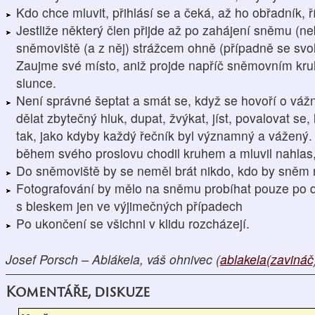
Kdo chce mluvit, přihlásí se a čeká, až ho obřadník, ř
Jestliže některý člen přijde až po zahájení sněmu (ne
sněmoviště (a z něj) strážcem ohně (případně se svol
Zaujme své místo, aniž projde napříč sněmovním kr
slunce.
Není správné šeptat a smát se, když se hovoří o vá
dělat zbytečný hluk, dupat, žvýkat, jíst, povalovat se,
tak, jako kdyby každý řečník byl významný a vážený.
během svého proslovu chodil kruhem a mluvil nahlas, 
Do sněmoviště by se neměl brát nikdo, kdo by sněm na
Fotografování by mělo na sněmu probíhat pouze po 
s bleskem jen ve výjimečných případech
Po ukončení se všichni v klidu rozcházejí.
Josef Porsch – Ablákela, váš ohnivec (
ablakela(zaviná
Komentáře, diskuze