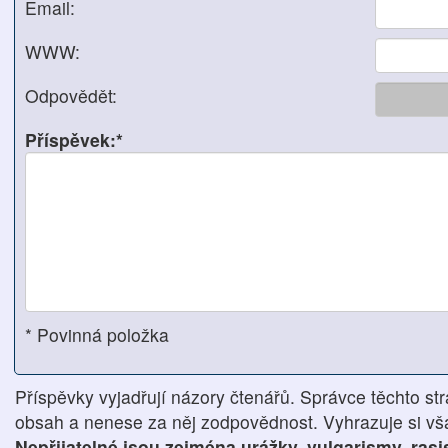
Email:
WWW:
Odpovědět:
Příspěvek:*
* Povinná položka
Příspěvky vyjadřují názory čtenářů. Správce těchto str
obsah a nenese za něj zodpovědnost. Vyhrazuje si však
Nepřijatelné jsou zejména urážky, vulgarismy, ras