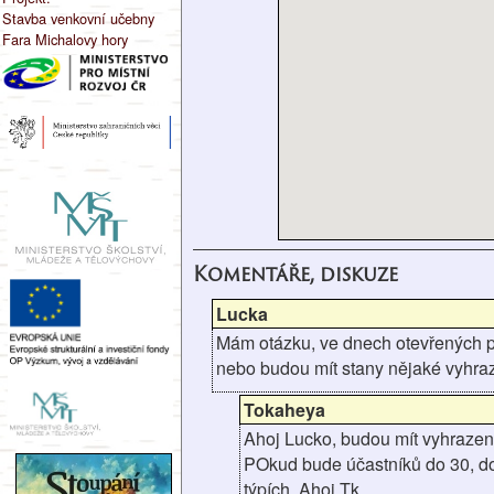
Stavba venkovní učebny
Fara Michalovy hory
Komentáře, diskuze
Lucka
Mám otázku, ve dnech otevřených pr
nebo budou mít stany nějaké vyhra
Tokaheya
Ahoj Lucko, budou mít vyhrazen
POkud bude účastníků do 30, do
týpích. Ahoj Tk