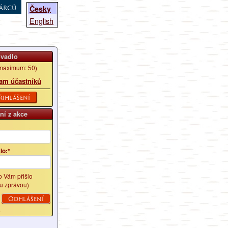
árců
Česky
English
ovadlo
maximum: 50)
am účastníků
řihlášení
ní z akce
*
lo:*
lo Vám přišlo
u zprávou)
é