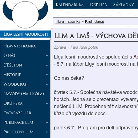
Kalendárium
Dat. her
Základny
Hlavní stránka
»
Kruh dárců
LLM a LMŠ - výchova dě
Liga lesní moudrosti
Hlavní stránka
Zpráva » Fara Kosí potok
O nás
»
Liga lesní moudrosti ve spolupráci s
As
- 8.7. na tábor Ligy lesní moudrosti na
E.T.Seton
»
Historie
»
Co nás čeká?
Woodcraft
»
čtvrtek 5.7.- Společná návštěva woodcr
Návody (Hau Kóla)
horách. Jedná se o prezentaci výtvarný
Orlí pera
»
nečlenů LLM. Proběhne též slavnostn
Databáze her
kříže při vjezdu do obce.
Publikace LLM
»
pátek 6.7.- Program pro děti připraven
Pro členy LLM
»