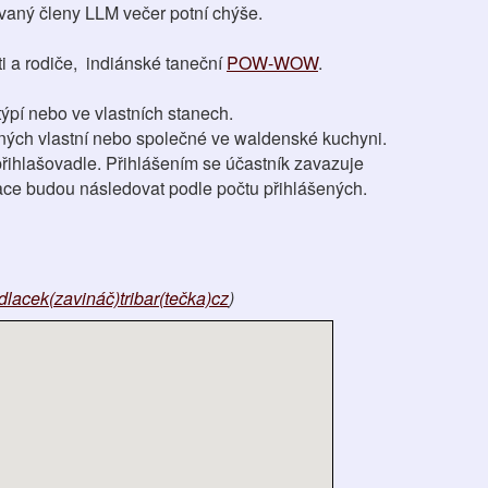
ovaný členy LLM večer potní chýše.
i a rodiče, indiánské taneční
POW-WOW
.
ýpí nebo ve vlastních stanech.
ených vlastní nebo společné ve waldenské kuchyni.
přihlašovadle. Přihlášením se účastník zavazuje
mace budou následovat podle počtu přihlášených.
lacek(zavináč)tribar(tečka)cz
)