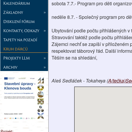
sobota 7.7.- Program pro děti organiz
Kalendárium
Základny
»
neděle 8.7. - Společný program pro dět
Diskuzní fórum
Ubytování podle počtu přihlášených v t
Kontakty, Odkazy
»
Stravování taktéž podle počtu přihláš
Tapety na pozadí
Zájemci nechť se zapíší v přiloženém 
Kruh dárců
respektovat táborový řád. Další infor
Těším se na shledání,
Projekty LLM
»
Archiv
»
Aleš Sedláček - Tokaheya (
A(tečka)Sed
Projekt: