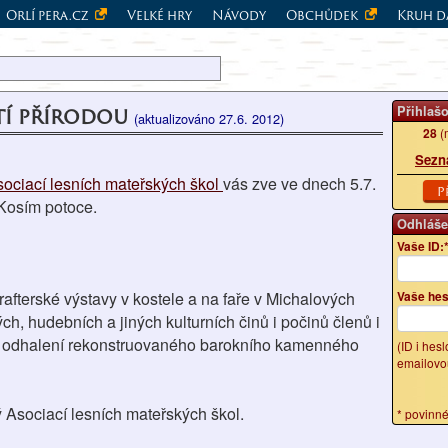
Orlí pera.cz
Velké hry
Návody
Obchůdek
Kruh d
tí přírodou
Přihlaš
(aktualizováno 27.6. 2012)
28
(
Sezn
ociací lesních mateřských škol
vás zve ve dnech 5.7.
P
 Kosím potoce.
Odhláše
Vaše ID:
afterské výstavy v kostele a na faře v Michalových
Vaše hes
ch, hudebních a jiných kulturních činů i počinů členů i
í odhalení rekonstruovaného barokního kamenného
(ID i hes
emailovo
ý Asociací lesních mateřských škol.
* povinn