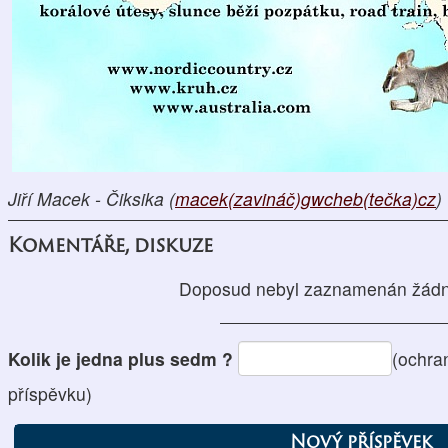
Jiří Macek - Čiksika (
macek(zavináč)gwcheb(tečka)cz
)
Komentáře, diskuze
Doposud nebyl zaznamenán žádn
Kolik je jedna plus sedm ?
(ochra
příspěvku)
Nový příspěvek