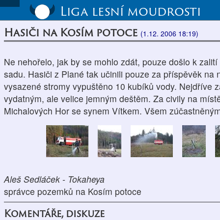
Liga lesní moudrosti
Hasiči na Kosím potoce
(1.12. 2006 18:19)
Ne nehořelo, jak by se mohlo zdát, pouze došlo k zalit
sadu. Hasiči z Plané tak učinili pouze za příspěvěk na
vysazené stromy vypuštěno 10 kubíků vody. Nejdříve z
vydatným, ale velice jemným deštěm. Za civily na místě
Michalových Hor se synem Vítkem. Všem zúčastněným 
Aleš Sedláček - Tokaheya
správce pozemků na Kosím potoce
Komentáře, diskuze