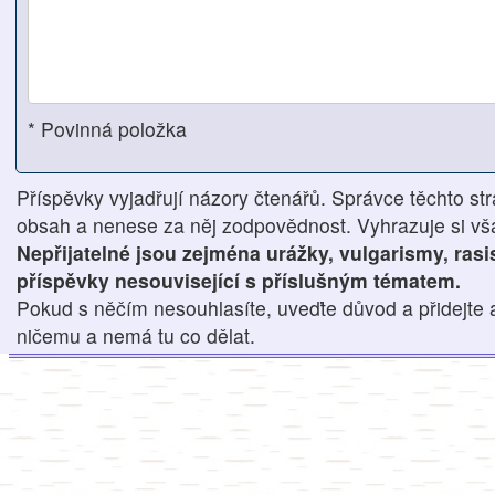
* Povinná položka
Příspěvky vyjadřují názory čtenářů. Správce těchto str
obsah a nenese za něj zodpovědnost. Vyhrazuje si však
Nepřijatelné jsou zejména urážky, vulgarismy, ras
příspěvky nesouvisející s příslušným tématem.
Pokud s něčím nesouhlasíte, uveďte důvod a přidejte 
ničemu a nemá tu co dělat.