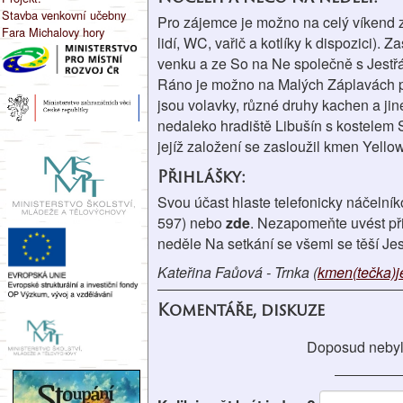
Stavba venkovní učebny
Pro zájemce je možno na celý víkend za
Fara Michalovy hory
lidí, WC, vařič a kotlíky k dispozici).
venku a ze So na Ne společně s Jestřá
Ráno je možno na Malých Záplavách po
jsou volavky, různé druhy kachen a jin
nedaleko hradiště Libušín s kostelem S
jejíž založení se zasloužil kmen Yello
Přihlášky:
Svou účast hlaste telefonicky náčelní
597) nebo
zde
. Nezapomeňte uvést při
neděle Na setkání se všemi se těší Jes
Kateřina Faůová - Trnka (
kmen(tečka)je
Komentáře, diskuze
Doposud nebyl