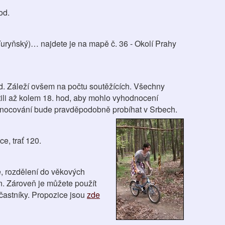
od.
 (Turyňský)… najdete je na mapě č. 36 - Okolí Prahy
. Záleží ovšem na počtu soutěžících. Všechny
tili až kolem 18. hod, aby mohlo vyhodnocení
dnocování bude pravděpodobně probíhat v Srbech.
, trať 120.
e, rozdělení do věkových
n. Zároveň je můžete použít
účastníky. Propozice jsou
zde