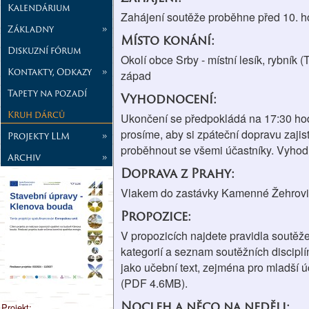
Kalendárium
Zahájení soutěže proběhne před 10. h
Základny
»
Místo konání:
Diskuzní fórum
Okolí obce Srby - místní lesík, rybník
Kontakty, Odkazy
»
západ
Tapety na pozadí
Vyhodnocení:
Kruh dárců
Ukončení se předpokládá na 17:30 hod
prosíme, aby si zpáteční dopravu zajis
Projekty LLM
»
proběhnout se všemi účastníky. Vyho
Archiv
»
Doprava z Prahy:
Vlakem do zastávky Kamenné Žehrovice
Propozice:
V propozicích najdete pravidla soutěž
kategorií a seznam soutěžních disciplí
jako učební text, zejména pro mladší 
(PDF 4.6MB).
Nocleh a něco na neděli:
Projekt: