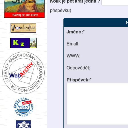
Kolik je pět krát jedna ?
příspěvku)
Jméno:*
Email:
WWW:
Odpovědět:
Příspěvek:*