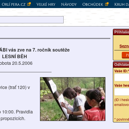
Orlí pera.cz
Velké hry
Návody
Obchůdek
Kruh d
Přihlaš
Sezn
 vás zve na 7. ročník soutěže
P
LESNÍ BĚH
obota 20.5.2006
Odhláše
Vaše ID:
Vaše hes
e (trať 120) v
(ID i hes
emailovo
o 10:00. Pravidla
 propozicích.
* povinn