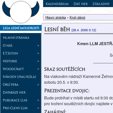
Kalendárium
Dat. her
Základny
Hlavní stránka
»
Kruh dárců
Lesní běh
Liga lesní moudrosti
(28.4. 2006 0:12)
Hlavní stránka
Kmen LLM JESTŘÁBI
O nás
»
E.T.Seton
»
S
Historie
»
Sraz soutěžících
Woodcraft
»
Na vlakovém nádraží Kamenné Žehrovic
Návody (Hau Kóla)
sobotu 20.5. v 9:30.
Orlí pera
»
Prezentace dvojic:
Databáze her
Bude probíhat v místě startu od 9:30 d
Publikace LLM
»
pro tvoření soutěžních dvojic najdete v
Pro členy LLM
»
Zahájení: