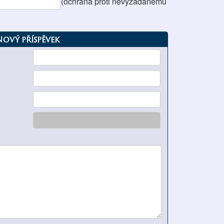
(ochrana proti nevyžádanému
Nový příspěvek