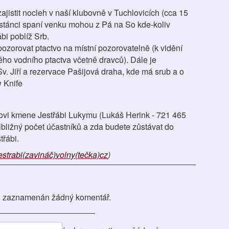
jistit nocleh v naší klubovně v Tuchlovicích (cca 15
 Zastánci spaní venku mohou z Pá na So kde-koliv
bi poblíž Srb.
zorovat ptactvo na místní pozorovatelně (k vidění
ého vodního ptactva včetně dravců). Dále je
v. Jiří a rezervace Pašijová draha, kde má srub a o
w Knife
kovi kmene Jestřábi Lukymu (Lukáš Herink - 721 465
bližný počet účastníků a zda budete zůstávat do
třábi.
strabi(zavináč)volny(tečka)cz
)
 zaznamenán žádný komentář.