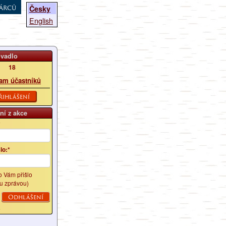
árců
Česky
English
ovadlo
18
am účastníků
řihlášení
ní z akce
*
lo:*
lo Vám přišlo
u zprávou)
é