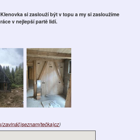
lenovka si zaslouží být v topu a my si zasloužíme
ce v nejlepší partě lidí.
ik(zavináč)seznam(tečka)cz
)