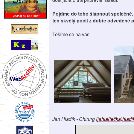
Pojďme do toho šlápnout společně. K
ten skvělý pocit z dobře odvedené prá
Těšíme se na vás!
Jan Hladík - Chirurg (
jahla(tečka)hlad