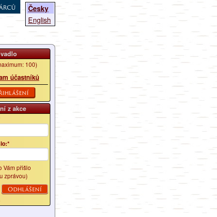
árců
Česky
English
ovadlo
aximum: 100)
am účastníků
řihlášení
ní z akce
*
lo:*
lo Vám přišlo
u zprávou)
é