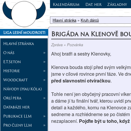
Kalendárium
Dat. her
Základny
Hlavní stránka
»
Kruh dárců
Brigáda na Klenově bo
Liga lesní moudrosti
Hlavní stránka
Zpráva » Pozvánka
O nás
»
Ahoj bratři a sestry Klenovky,
E.T.Seton
»
Klenova bouda stojí před svým velkým
Historie
»
jsme v cílové rovince první fáze. Ve d
Woodcraft
»
před slavnostní otvíračkou
.
Návody (Hau Kóla)
Tohle není jen obyčejný pracovní víke
Orlí pera
»
a dáme jí tu finální tvář, kterou uvidí
Databáze her
detail a každého, komu na Klenovce zál
sedneme a rozhlédneme se po čistém oko
Publikace LLM
»
nezaplacení.
Pojďte být u toho, když
Pro členy LLM
»