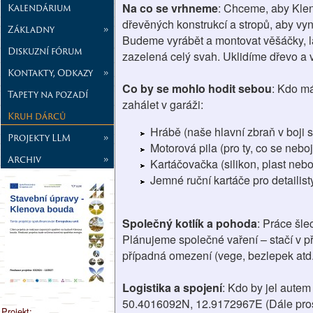
Na co se vrhneme
: Chceme, aby Klen
Kalendárium
dřevěných konstrukcí a stropů, aby vyni
Základny
»
Budeme vyrábět a montovat věšáčky, ladi
Diskuzní fórum
zazelená celý svah. Uklidíme dřevo a
Kontakty, Odkazy
»
Co by se mohlo hodit sebou
: Kdo m
Tapety na pozadí
zahálet v garáži:
Kruh dárců
Hrábě (naše hlavní zbraň v boji
Projekty LLM
»
Motorová pila (pro ty, co se nebo
Archiv
»
Kartáčovačka (silikon, plast nebo
Jemné ruční kartáče pro detailist
Společný kotlík a pohoda
: Práce šle
Plánujeme společné vaření – stačí v p
případná omezení (vege, bezlepek atd.
Logistika a spojení
: Kdo by jel autem
50.4016092N, 12.9172967E (Dále pros
Projekt: