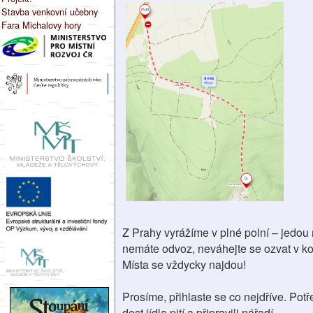
Stavba venkovní učebny
Fara Michalovy hory
Z Prahy vyrážíme v plné polní – jedou 
nemáte odvoz, neváhejte se ozvat v ko
Místa se vždycky najdou!
Prosíme, přihlaste se co nejdříve. Po
dost jídla pití a připravili nářadí.