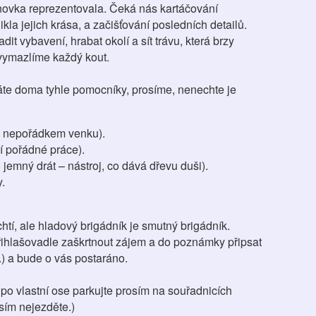
ovka reprezentovala. Čeká nás kartáčování
kla jejich krása, a začišťování posledních detailů.
t vybavení, hrabat okolí a sít trávu, která brzy
 vymazlíme každý kout.
áte doma tyhle pomocníky, prosíme, nenechte je
 s nepořádkem venku).
jí pořádné práce).
 jemný drát – nástroj, co dává dřevu duši).
y.
chtí, ale hladový brigádník je smutný brigádník.
řihlašovadle zaškrtnout zájem a do poznámky připsat
) a bude o vás postaráno.
 po vlastní ose parkujte prosím na souřadnicích
ím nejezděte.)