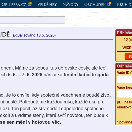
Orlí pera.cz
Velké hry
Návody
Obchůdek
Kruh d
udě
Přihlaš
(aktualizováno 18.5. 2026)
13
(m
Sezn
P
Odhláše
 dnem. Máme za sebou kus obrovské cesty, ale teď
Vaše ID:
nech
5. 6. – 7. 6. 2026
nás čeká
finální ladící brigáda
Vaše hes
nd. Je to chvíle, kdy společně vdechneme boudě život
 první hosté. Potřebujeme každou ruku, každé oko pro
(ID i hes
emailovo
eží. Ten pocit, až si v neděli odpoledne společně
lí a uvidíme stěny, které svítí novotou, ten bude k
 se sen mění v hotovou věc.
* povinn