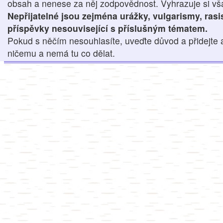
obsah a nenese za něj zodpovědnost. Vyhrazuje si však
Nepřijatelné jsou zejména urážky, vulgarismy, ras
příspěvky nesouvisející s příslušným tématem.
Pokud s něčím nesouhlasíte, uveďte důvod a přidejte 
ničemu a nemá tu co dělat.