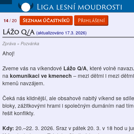
Liga lesní moudrosti
Seznam účastníků
Přihlášení
14
/ 20
Lážo Q/A
(aktualizováno 17.3. 2026)
Zpráva » Pozvánka
Ahoj!
Zveme vás na víkendové
Lážo Q/A
, které volně nava
na
komunikaci ve kmenech
– mezi dětmi i mezi dětm
kmenů navzájem.
Čeká nás klidnější, ale obsahově nabitý víkend se sdíl
bloky, zážitkovými hrami i společným dumáním nad tím, 
řešit konflikty.
Kdy:
20.–22. 3. 2026. Sraz v pátek 20. 3. v 18 hod u ju