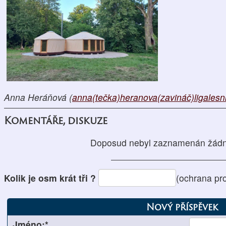
Anna Heráňová (
anna(tečka)heranova(zavináč)ligalesn
Komentáře, diskuze
Doposud nebyl zaznamenán žádn
Kolik je osm krát tři ?
(ochrana pr
Nový příspěvek
Jméno:*