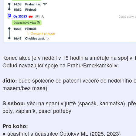
Konec akce je v neděli v 15 hodin a směřuje na spoj v 
Odtud navazující spoje na Prahu/Brno/kamkoliv.
Jídlo:
bude společné od páteční večeře do nedělního o
masem/bez masa)
S sebou:
věci na spaní v jurtě (spacák, karimatka), př
boty, zápisník, psací potřeby
Pro koho:
● účastníci a účastnice Čotokvy ML (2025, 2023)