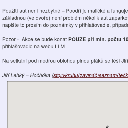
Použití aut není nezbytné – Poodří je maličké a fungu
základnou (ve dvoře) není problém několik aut zapark
napište to prosím do poznámky v přihlašovadle, přípa
Pozor - Akce se bude konat
POUZE při min. počtu 1
přihlašovadlo na webu LLM.
Na setkání pod modrou oblohou plnou ptáků se těší Ji
Jiří Lehký – Hočhóka (
stojivkruhu(zavináč)seznam(teč