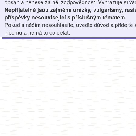
obsah a nenese za něj zodpovědnost. Vyhrazuje si však
Nepřijatelné jsou zejména urážky, vulgarismy, ras
příspěvky nesouvisející s příslušným tématem.
Pokud s něčím nesouhlasíte, uveďte důvod a přidejte 
ničemu a nemá tu co dělat.