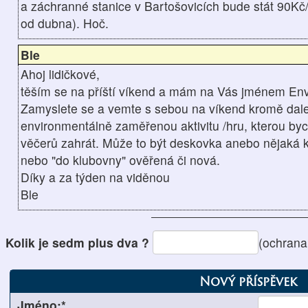
a záchranné stanice v Bartošovicích bude stát 90Kč/
od dubna). Hoč.
Ble
Ahoj lidičkové,
těším se na příští víkend a mám na Vás jménem Env
Zamyslete se a vemte s sebou na víkend kromě dal
environmentálně zaměřenou aktivitu /hru, kterou b
věčerů zahrát. Může to být deskovka anebo nějaká k
nebo "do klubovny" ověřená či nová.
Díky a za týden na viděnou
Ble
Kolik je sedm plus dva ?
(ochrana
Nový příspěvek
Jméno:*