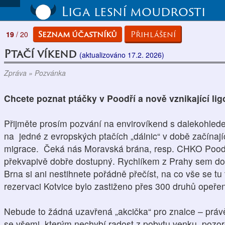
Liga lesní moudrosti
Seznam účastníků
Přihlášení
19
/ 20
Ptačí víkend
(aktualizováno 17.2. 2026)
Zpráva » Pozvánka
Chcete poznat ptáčky v Poodří a nově vznikající l
Přijměte prosím pozvání na envirovíkend s dalekohled
na jedné z evropských ptačích „dálnic“ v době začínajíc
migrace. Čeká nás Moravská brána, resp. CHKO Poodří
překvapivě dobře dostupný. Rychlíkem z Prahy sem dor
Brna si ani nestihnete pořádně přečíst, na co vše se tu 
rezervaci Kotvice bylo zastiženo přes 300 druhů opeřen
Nebude to žádná uzavřená „akcička“ pro znalce – práv
se všemi, kterým nechybí radost z pobytu venku, pozor