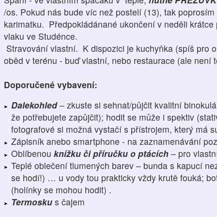
/os. Pokud nás bude víc než postelí (13), tak poprosím s
karimatku. Předpokládánané ukončení v neděli krátce p
vlaku ve Studénce.
Stravování vlastní. K dispozici je kuchyňka (spíš pro o
oběd v terénu - buď vlastní, nebo restaurace (ale není
Doporučené vybavení:
Dalekohled
– zkuste si sehnat/půjčit kvalitní binoku
že potřebujete zapůjčit); hodit se může i spektiv (sta
fotografové si možná vystačí s přístrojem, který má 
Zápisník anebo smartphone - na zaznamenávání poz
Oblíbenou
knížku či příručku o ptácích
– pro vlastní
Teplé oblečení tlumených barev – bunda s kapucí nez
se hodí!) … u vody tou prakticky vždy krutě fouká; bo
(holínky se mohou hodit) .
Termosku
s čajem