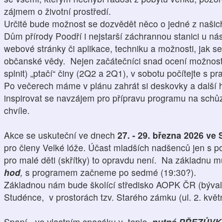
zájmem o životní prostředí.
Určitě bude možnost se dozvědět něco o jedné z naši
Dům přírody Poodří i nejstarší záchrannou stanici u nás. 
webové stránky či aplikace, techniku a možnosti, jak se
občanské vědy. Nejen začátečníci snad ocení možnost s
splnit) „ptačí“ činy (2Q2 a 2Q1), v sobotu počítejte s p
Po večerech máme v plánu zahrát si deskovky a další h
inspirovat se navzájem pro přípravu programu na schůz
chvíle.
Akce se uskuteční ve dnech
27. - 29. března 2026 ve
pro členy Velké lóže. Účast mladších nadšenců jen s
pro malé děti (skřítky) to opravdu není. Na základnu 
hod
,
s programem začneme po sedmé (19:30?).
Základnou nám bude školící středisko AOPK ČR (býval
Studénce, v prostorách tzv. Starého zámku (ul. 2. kvě
Spaní - ve vlastním spacáku v teple,
nutné PŘEZŮVK