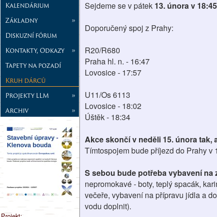
Sejdeme se v pátek
13. února v 18:45
Kalendárium
Základny
»
Doporučený spoj z Prahy:
Diskuzní fórum
R20/R680
Kontakty, Odkazy
»
Praha hl. n. - 16:47
Tapety na pozadí
Lovosice - 17:57
Kruh dárců
U11/Os 6113
Projekty LLM
»
Lovosice - 18:02
Archiv
»
Úštěk - 18:34
Akce skončí v neděli 15. února tak, 
Tímtospojem bude příjezd do Prahy v 
S sebou bude potřeba vybavení na 
nepromokavé - boty, teplý spacák, kari
večeře, vybavení na přípravu jídla a do
vodu doplnit).
Projekt: