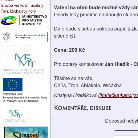
Stavba venkovní učebny
Vaření na ohni bude možné vždy rán
Fara Michalovy hory
Obědy tedy prosíme naplánujte studen
Dále bude s sebou potřeba papír, tužk
skleněný).
Cena: 200 Kč
Pro dotazy kontaktovat
Jan Hladík - C
Těšíme se na vás,
Chíra, Tron, Ablákela, Wičákha
Kristýna Hradílková (
llm(tečka)kancl(
Komentáře, diskuze
Doposud nebyl