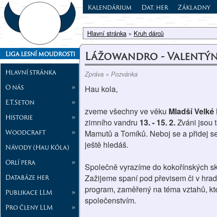
Kalendárium
Dat. her
Základny
Hlavní stránka
»
Kruh dárců
Lážowandro - Valentý
Liga lesní moudrosti
Hlavní stránka
Zpráva » Pozvánka
O nás
»
Hau kola,
E.T.Seton
»
zveme všechny ve věku
Mladší Velké l
Historie
»
zimního vandru
13. - 15. 2.
Zváni jsou t
Woodcraft
»
Mamutů a Tomíků. Neboj se a přidej se
ještě hledáš.
Návody (Hau Kóla)
Orlí pera
»
Společně vyrazíme do kokořínských skal
Databáze her
Zažijeme spaní pod převisem či v hrad
program, zaměřený na téma vztahů, kte
Publikace LLM
»
společenstvím.
Pro členy LLM
»