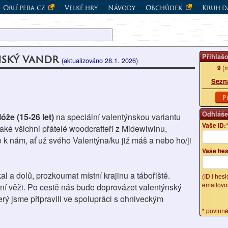
Orlí pera.cz
Velké hry
Návody
Obchůdek
Kruh d
nský vandr
Přihlaš
(aktualizováno 28.1. 2026)
9
(m
Sezn
P
Odhláše
óže (15-26 let)
na speciální valentýnskou variantu
Vaše ID:
aké všichni přátelé woodcrafteři z Midewiwinu,
 k nám, ať už svého Valentýna/ku již máš a nebo ho/ji
Vaše hes
 a dolů, prozkoumat místní krajinu a tábořiště.
(ID i hes
emailovo
ní věži. Po cestě nás bude doprovázet valentýnský
rý jsme připravili ve spolupráci s ohniveckým
* povinn