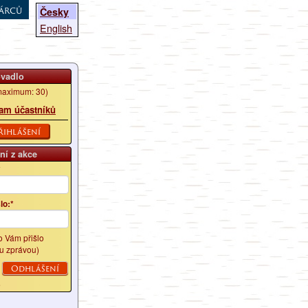
árců
Česky
English
ovadlo
aximum: 30)
am účastníků
řihlášení
ní z akce
*
lo:*
lo Vám přišlo
u zprávou)
é