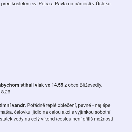
před kostelem sv. Petra a Pavla na náměstí v Úštěku.
abychom stíhali vlak ve 14.55
z obce Blíževedly.
18:26
zimní vandr
. Pořádně teplé oblečení, pevné - nejlépe
matka, čelovku, jídlo na celou akci s výjimkou sobotní
statek vody na celý víkend (cestou není příliš možností