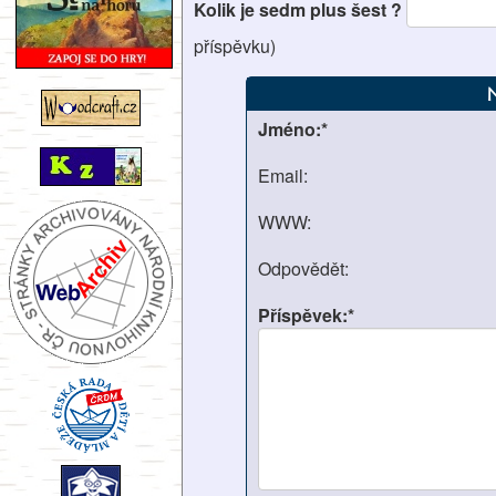
Kolik je sedm plus šest ?
příspěvku)
Jméno:*
Email:
WWW:
Odpovědět:
Příspěvek:*