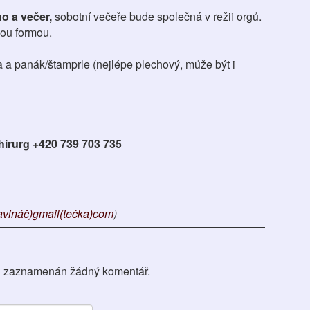
o a večer,
sobotní večeře bude společná v režii orgů.
ou formou.
a a panák/štamprle (nejlépe plechový, může být i
hirurg +420 739 703 735
zavináč)gmail(tečka)com
)
 zaznamenán žádný komentář.