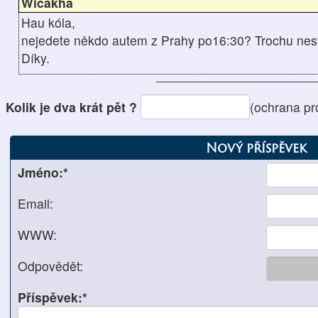
Wičákha
Hau kóla,
nejedete někdo autem z Prahy po16:30? Trochu nest
Díky.
Kolik je dva krát pět ?
(ochrana pr
Nový příspěvek
Jméno:*
Email:
WWW:
Odpovědět:
Příspěvek:*