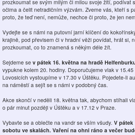
prozkoumat se svým milým či milou svoje žití, podívat 
očima a čelit netradičním výzvám. Zveme vás, kteří s p
proto, že teď není, nemůže, nechce či proto, že jen ne
Vydejte se s námi na putovní jarní klíčení do kokořínsk
krajině, pod převisem či v hradní věži povídat, hrát si,
prozkoumat, co to znamená s někým déle žít.
Sejdeme se
v pátek 16. května na hradě Helfenburk
vypukne kolem 20. hodiny. Doporučujeme vlak v 15.45 z
Lovosicích vystoupíme v 17.30 v Úštěku. Pojedete-li 
na náměstí a sejít se s námi v podobný čas.
Akce skončí v neděli 18. května tak, abychom stíhali vla
o pár minut později v Úštěku a v 17.12 v Praze.
Vybavte se a oblečte na vandr se vším všudy.
V pátek 
sobotu ve skalách. Vaření na ohni ráno a večer bu