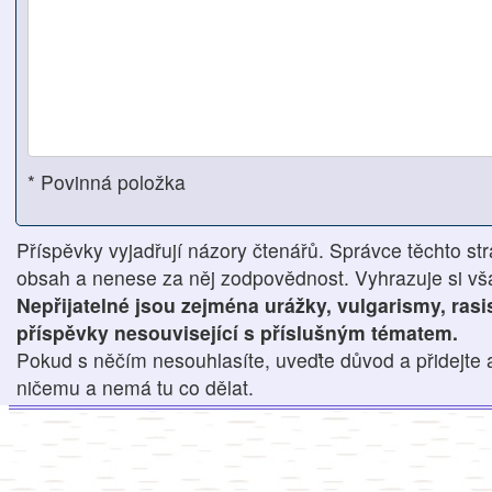
* Povinná položka
Příspěvky vyjadřují názory čtenářů. Správce těchto str
obsah a nenese za něj zodpovědnost. Vyhrazuje si však
Nepřijatelné jsou zejména urážky, vulgarismy, ras
příspěvky nesouvisející s příslušným tématem.
Pokud s něčím nesouhlasíte, uveďte důvod a přidejte 
ničemu a nemá tu co dělat.