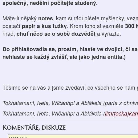
společný, nedělní počítejte studený.
Máte-li nějaký
notes
, kam si rádi píšete myšlenky, vez
postačí
papír a kus tužky
. Krom toho si vezměte
300 
hrad,
chuť něco se o sobě dozvědět
a vyrazte.
Do přihlašovadla se, prosím, hlaste ve dvojici, či sam
nehlaste se každý zvlášť, ale jako jedna entita.)
Těšíme se na vás a jsme zvědaví, co všechno se nám p
Tokhatamani, Iveta, Wičanhpi a Ablákela (parta z ohni
Tokhatamani, Iveta, Wičanhpi a Ablákela (
llm(tečka)ka
Komentáře, diskuze