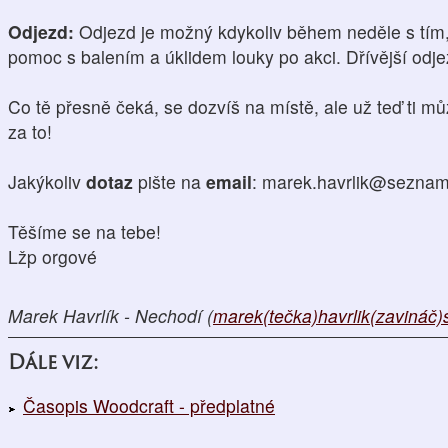
Odjezd:
Odjezd je možný kdykoliv během neděle s tím,
pomoc s balením a úklidem louky po akci. Dřívější odj
Co tě přesně čeká, se dozvíš na místě, ale už teď ti mů
za to!
Jakýkoliv
dotaz
pište na
email
: marek.havrlik@seznam
Těšíme se na tebe!
Lžp orgové
Marek Havrlík - Nechodí (
marek(tečka)havrlik(zavináč
Dále viz:
Časopis Woodcraft - předplatné