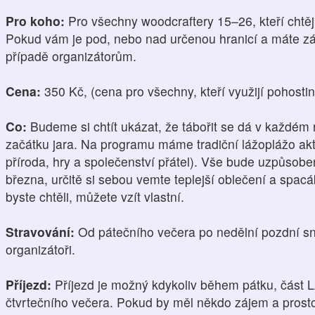
Pro koho:
Pro všechny woodcraftery 15–26, kteří chtějí
Pokud vám je pod, nebo nad určenou hranicí a máte záj
případě organizátorům.
Cena:
350 Kč, (cena pro všechny, kteří využijí pohosti
Co:
Budeme si chtít ukázat, že tábořit se dá v každém
začátku jara. Na programu máme tradiční lážoplážo akti
příroda, hry a společenství přátel). Vše bude uzpůsobe
března, určitě si sebou vemte teplejší oblečení a spacá
byste chtěli, můžete vzít vlastní.
Stravování:
Od pátečního večera po nedělní pozdní sní
organizátoři.
Příjezd:
Příjezd je možný kdykoliv během pátku, část 
čtvrtečního večera. Pokud by měl někdo zájem a prostor,