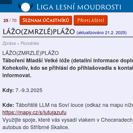
Liga lesní moudrosti
Seznam účastníků
Přihlášení
25
/ 70
LÁŽO(ZMRZLÉ)PLÁŽO
(aktualizováno 21.2. 2025)
Zpráva » Pozvánka
LÁŽO(ZMRZLÉ)PLÁŽO
Táboření Mladší Velké lóže (detailní informace dopl
Kohokoliv, kdo se přihlásí do přihlašovadla s ko
informovat.
Kdy:
7.-9.3.2025
Kde:
Tábořiště LLM na Soví louce (odkaz na mapu níž
https://mapy.cz/s/lutujazufu
Využijte spoje, které vás vysadí vlakem v Chocerade
autobus do Stříbrné Skalice.