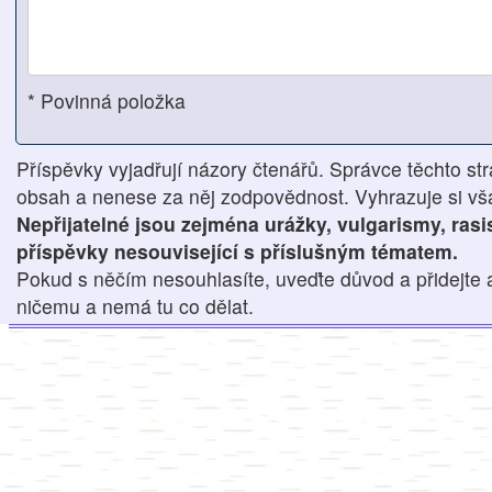
* Povinná položka
Příspěvky vyjadřují názory čtenářů. Správce těchto str
obsah a nenese za něj zodpovědnost. Vyhrazuje si však
Nepřijatelné jsou zejména urážky, vulgarismy, ras
příspěvky nesouvisející s příslušným tématem.
Pokud s něčím nesouhlasíte, uveďte důvod a přidejte 
ničemu a nemá tu co dělat.