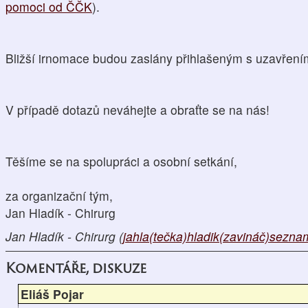
pomoci od ČČK
).
Bližší irnomace budou zaslány přihlašeným s uzavření
V případě dotazů neváhejte a obraťte se na nás!
Těšíme se na spolupráci a osobní setkání,
za organizační tým,
Jan Hladík - Chirurg
Jan Hladík - Chirurg (
jahla(tečka)hladik(zavináč)sezna
Komentáře, diskuze
Eliáš Pojar