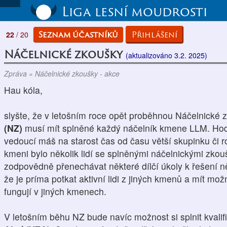
Liga lesní moudrosti
Seznam účastníků
Přihlášení
22
/ 20
Náčelnické zkoušky
(aktualizováno 3.2. 2025)
Zpráva » Náčelnické zkoušky - akce
Hau kóla,
slyšte, že v letošním roce opět proběhnou Náčelnické 
(NZ)
musí mít splněné každý náčelník kmene LLM. Hodí 
vedoucí máš na starost čas od času větší skupinku či ro
kmeni bylo několik lidí se splněnými náčelnickými zko
zodpovědně přenechávat některé dílčí úkoly k řešení 
že je príma potkat aktivní lidi z jiných kmenů a mít mož
fungují v jiných kmenech.
V letošním běhu NZ bude navíc možnost si splnit kvalif