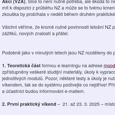
Akcí (VZA)
. Sice to není nutně potřeba, ale škoda to 
mít k dispozici z průběhu NZ a může se to tvému kmen
zkouška by probíhala v neděli během druhém praktick
Všichni věříme, že kromě nutné povinnosti letošní NZ
zážitků, nových znalostí a přátel.
Podobně jako v minulých letech jsou NZ rozděleny do pět
1. Teoretická část
formou e-learningu na adrese
mood
zpřístupněny veškeré studijní materiály, úkoly k vyprac
jednotlivých modulů. Pozor, některé testy a úkoly je nu
víkendem, tak se do systému podívejte co nejdříve! Př
a účastníci budou informováni e-mailem.
2. První praktický víkend
– 21. až 23. 3. 2025 – míst