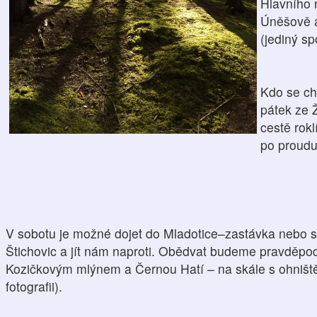
Hlavního n
Úněšově a
(jediný sp
Kdo se chc
pátek ze 
cestě rokl
po proudu
V sobotu je možné dojet do Mladotice–zastávka nebo 
Štichovic a jít nám naproti. Obědvat budeme pravděpo
Kozičkovým mlýnem a Černou Hatí – na skále s ohniš
fotografii).