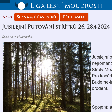
Liga lesní moudrosti
Seznam účastníků
Přihlášení
5
/ 40
Jubilejní Putování střítků 26.-28.4.2024
Zpráva » Pozvánka
Jubilejní 
nejromant
Střely Me
Pro kočárk
Budeme-li 
brodění.
Spojení: 