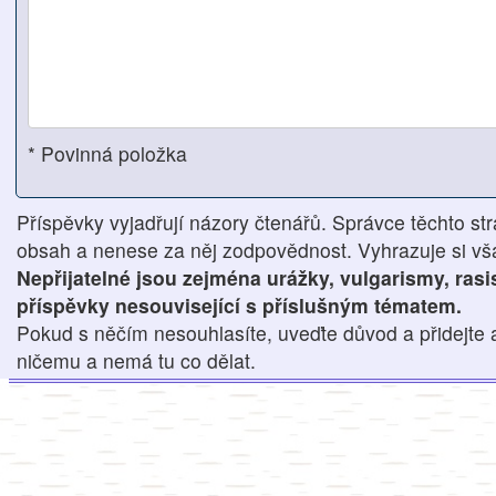
* Povinná položka
Příspěvky vyjadřují názory čtenářů. Správce těchto str
obsah a nenese za něj zodpovědnost. Vyhrazuje si však
Nepřijatelné jsou zejména urážky, vulgarismy, ras
příspěvky nesouvisející s příslušným tématem.
Pokud s něčím nesouhlasíte, uveďte důvod a přidejte 
ničemu a nemá tu co dělat.