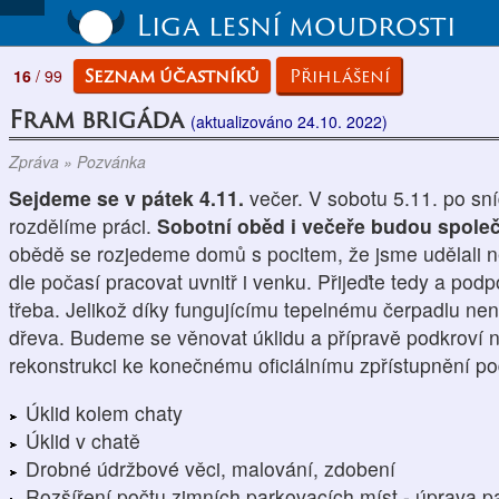
Liga lesní moudrosti
Seznam účastníků
Přihlášení
16
/ 99
Fram brigáda
(aktualizováno 24.10. 2022)
Zpráva » Pozvánka
Sejdeme se v pátek 4.11.
večer. V sobotu 5.11. po sníd
rozdělíme práci.
Sobotní oběd i večeře budou spole
obědě se rozjedeme domů s pocitem, že jsme udělali 
dle počasí pracovat uvnitř i venku. Přijeďte tedy a pod
třeba. Jelikož díky fungujícímu tepelnému čerpadlu nen
dřeva. Budeme se věnovat úklidu a přípravě podkroví 
rekonstrukci ke konečnému oficiálnímu zpřístupnění po
Úklid kolem chaty
Úklid v chatě
Drobné údržbové věci, malování, zdobení
Rozšíření počtu zimních parkovacích míst - úprava p