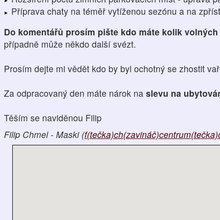
Příprava chaty na téměř vytíženou sezónu a na zpřís
Do komentářů prosím pište kdo máte kolik volných
případně může někdo další svézt.
Prosím dejte mi vědět kdo by byl ochotný se zhostit vař
Za odpracovaný den máte nárok na
slevu na ubytován
Těším se naviděnou Filip
Filip Chmel - Maski (
f(tečka)ch(zavináč)centrum(tečka)