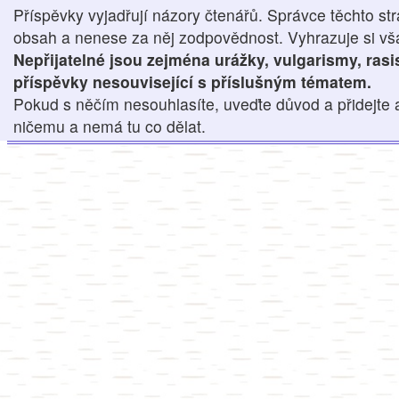
Příspěvky vyjadřují názory čtenářů. Správce těchto str
obsah a nenese za něj zodpovědnost. Vyhrazuje si však
Nepřijatelné jsou zejména urážky, vulgarismy, ras
příspěvky nesouvisející s příslušným tématem.
Pokud s něčím nesouhlasíte, uveďte důvod a přidejte 
ničemu a nemá tu co dělat.