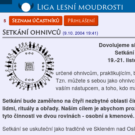
Liga lesní moudrosti
Seznam účastníků
Přihlášení
5
Setkání ohnivců
(9.10. 2004 19:41)
Dovolujeme si
Setkání
19.-21. li
určené ohnivcům, praktikujícím,
Tzn. můžete s sebou jako ohnivci
vaším nástupcem, a toho, kdo má
Setkání bude zaměřeno na čtyři nezbytné oblasti čin
lidmi, rituály a obřady. Naším cílem je abychom proži
tyto činnosti ve dvou rovinách - osobní a kmenové.
Setkání se uskuteční jako tradičně ve Skleném nad Os