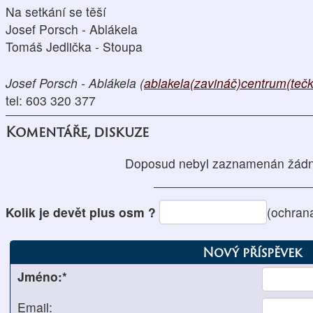
Na setkání se těší
Josef Porsch - Ablákela
Tomáš Jedlička - Stoupa
Josef Porsch - Ablákela (
ablakela(zavináč)centrum(teč
tel: 603 320 377
Komentáře, diskuze
Doposud nebyl zaznamenán žádn
Kolik je devět plus osm ?
(ochran
Nový příspěvek
Jméno:*
Email: