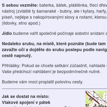
S sebou vezměte:
baterka, šátek, pláštěnka, třecí dře
nástroj (zvláště ty šamanské - bubny, ale i kytary, harfy,
píseň, nejlépe s nakopírovanými slovy a notami, kterou
(lidovky, etno apod.)
Jídlo
budeme vařit společně počínaje sobotní snídaní
Nedaleko srubu, na místě, které poznáte (bude tam
zavažte oči a dojděte do srubu poslepu podle navi
cestě napnutý.
Přihlášky: Pokud se chcete setkání zúčastnit, nahlaste 
Vaše předchozí nahlášení je bezpodmínečně nutné.
Budeme vám moci proplatit polovinu cesty.
Jak se dostat na místo:
Vlakové spojení v pátek