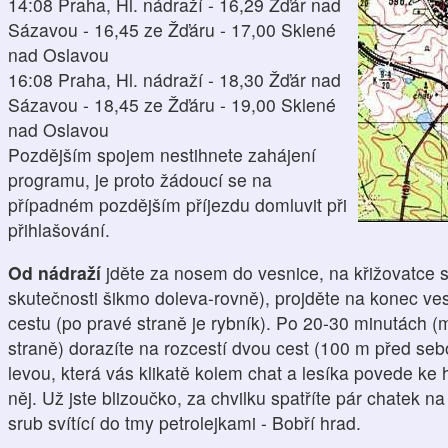
14:08 Praha, Hl. nádraží - 16,29 Žďár nad
Sázavou - 16,45 ze Žďáru - 17,00 Sklené
nad Oslavou
16:08 Praha, Hl. nádraží - 18,30 Žďár nad
Sázavou - 18,45 ze Žďáru - 19,00 Sklené
nad Oslavou
Pozdějším spojem nestihnete zahájení
programu, je proto žádoucí se na
případném pozdějším příjezdu domluvit při
přihlašování.
Od nádraží
jděte za nosem do vesnice, na křižovatce s h
skutečnosti šikmo doleva-rovně), projděte na konec ves
cestu (po pravé straně je rybník). Po 20-30 minutách (m
straně) dorazíte na rozcestí dvou cest (100 m před sebo
levou, která vás klikatě kolem chat a lesíka povede ke
něj. Už jste blizoučko, za chvilku spatříte pár chatek n
srub svítící do tmy petrolejkami - Bobří hrad.