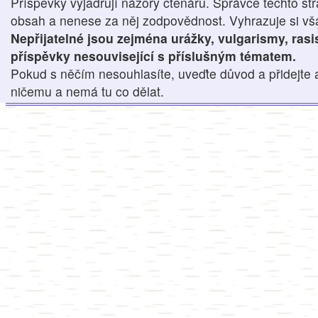
Příspěvky vyjadřují názory čtenářů. Správce těchto str
obsah a nenese za něj zodpovědnost. Vyhrazuje si však
Nepřijatelné jsou zejména urážky, vulgarismy, ras
příspěvky nesouvisející s příslušným tématem.
Pokud s něčím nesouhlasíte, uveďte důvod a přidejte 
ničemu a nemá tu co dělat.