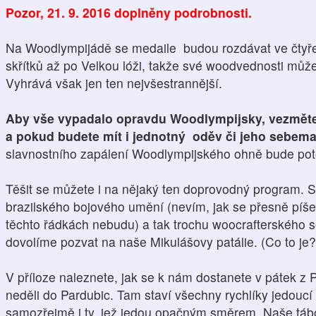
Pozor, 21. 9. 2016 doplněny podrobnosti.
Na Woodlympijádě se medaile budou rozdávat ve čtyře
skřítků až po Velkou lóži, takže své woodvednosti můž
Vyhrává však jen ten nejvšestrannější.
Aby vše vypadalo opravdu Woodlympijsky, vezměte
a pokud budete mít i jednotný oděv či jeho sebemal
slavnostního zapálení Woodlympijského ohně bude pot
Těšit se můžete i na nějaký ten doprovodný program. 
brazilského bojového umění (nevím, jak se přesně píše
těchto řádkách nebudu) a tak trochu woocrafterského so
dovolíme pozvat na naše Mikulášovy patálie. (Co to je? 
V příloze naleznete, jak se k nám dostanete v pátek z 
neděli do Pardubic. Tam staví všechny rychlíky jedouc
samozřejmě i ty, jež jedou opačným směrem. Naše tábo