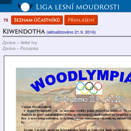
Liga lesní moudrosti
Seznam účastníků
Přihlášení
75
Kiwendotha
(aktualizováno 21.9. 2016)
Zpráva » Velké hry
Zpráva » Pozvánka