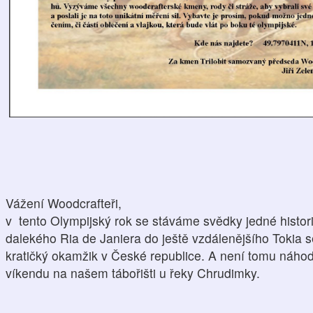
Vážení Woodcrafteři,
v tento Olympijský rok se stáváme svědky jedné histori
dalekého Ria de Janiera do ještě vzdálenějšího Tokia s
kratičký okamžik v České republice. A není tomu náho
víkendu na našem tábořišti u řeky Chrudimky.