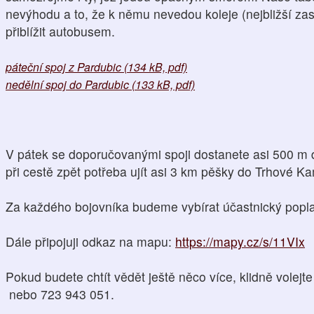
nevýhodu a to, že k němu nevedou koleje (nejbližší za
přiblížit autobusem.
páteční spoj z Pardubic (134 kB, pdf)
nedělní spoj do Pardubic (133 kB, pdf)
V pátek se doporučovanými spoji dostanete asi 500 m da
při cestě zpět potřeba ujít asi 3 km pěšky do Trhové K
Za každého bojovníka budeme vybírat účastnický popla
Dále připojuji odkaz na mapu:
https://mapy.cz/s/11VIx
Pokud budete chtít vědět ještě něco více, klidně volejt
nebo 723 943 051.