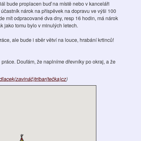
riál bude proplacen buď na místě nebo v kanceláři
 účastník nárok na příspěvek na dopravu ve výši 100
e mít odpracované dva dny, resp 16 hodin, má nárok
ak jako tomu bylo v minulých letech.
ce, ale bude i sběr větví na louce, hrabání krtinců!
práce. Doufám, že naplníme dřevníky po okraj, a že
lacek(zavináč)tribar(tečka)cz
)