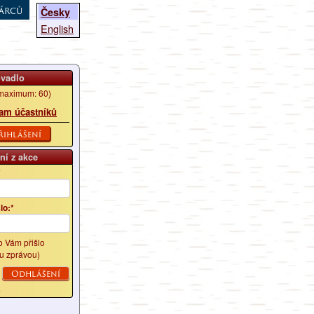
árců
Česky
English
ovadlo
maximum: 60)
am účastníků
řihlášení
ní z akce
*
lo:*
lo Vám přišlo
u zprávou)
é