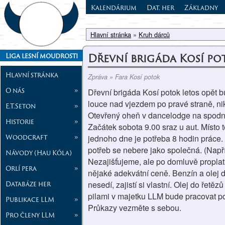
Kalendárium
Dat. her
Základny
Hlavní stránka
»
Kruh dárců
Dřevní brigáda Kosí poto
Liga lesní moudrosti
Hlavní stránka
Zpráva » Fara Kosí potok
O nás
»
Dřevní brigáda Kosí potok letos opět bu
louce nad vjezdem po pravé straně, nik
E.T.Seton
»
Otevřený oheň v dancelodge na spodní 
Historie
»
Začátek sobota 9.00 sraz u aut. Místo
Woodcraft
»
jednoho dne je potřeba 8 hodin práce. 
potřeb se nebere jako společná. (Napří
Návody (Hau Kóla)
Nezajišťujeme, ale po domluvě propla
Orlí pera
»
nějaké adekvátní ceně. Benzín a olej d
Databáze her
nesedí, zajistí si vlastní. Olej do řetě
pilami v majetku LLM bude pracovat p
Publikace LLM
»
Průkazy vezměte s sebou.
Pro členy LLM
»