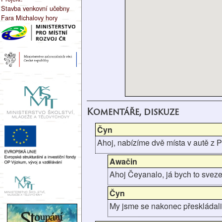
Stavba venkovní učebny
Fara Michalovy hory
Komentáře, diskuze
Čyn
Ahoj, nabízíme dvě místa v autě z P
Awačin
Ahoj Čeyanalo, já bych to svezen
Čyn
My jsme se nakonec přeskládali,