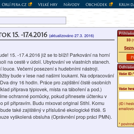
Orlí pera.cz
Velké hry
Návody
Obchůdek
Kruh d
k 15. -17.4.2016
Přihlaš
(aktualizováno 27.3. 2016)
33
(
Sezn
de! 15. -17.4.2016 již se to blíží!
Parkování na horní
P
oli na cestě v údolí. Ubytování ve vlastních stanech.
Odhláše
louce. Večerní posezení s hudebními nástroji.
Vaše ID:
 těžby bude v lese nad našimi loukami. Na odpracování
Dva dny 16 hodin. Práce pro zajištění čistě osobních
klad příprava týpiovek, místa na táboření a pod.)
Vaše hes
tíme ochranné pomůcky, pokud přinesete účtenku v
o pil připravím. Budu mixovat original Stihl. Komu
(ID i hes
emailovo
zů bude také zajištěný v příslušné ekologické třídě. S
ouze vyškolená obsluha (Oprávnění prop práci PMN).
* povinn