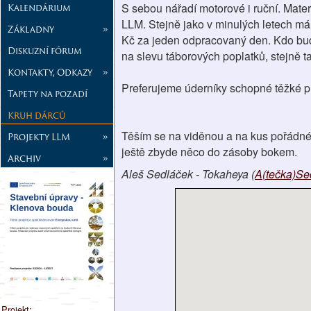
S sebou nářadí motorové i ruční. Mate
Kalendárium
LLM. Stejně jako v minulých letech má
Základny
»
Kč za jeden odpracovaný den. Kdo bud
Diskuzní fórum
na slevu táborových poplatků, stejně t
Kontakty, Odkazy
»
Preferujeme úderníky schopné těžké prá
Tapety na pozadí
Kruh dárců
Těším se na viděnou a na kus pořádné 
Projekty LLM
»
ještě zbyde něco do zásoby bokem.
Archiv
»
Aleš Sedláček - Tokaheya (
A(tečka)Sed
Projekt: