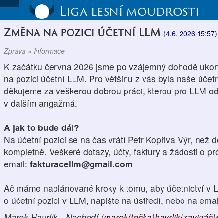
Liga lesní moudrosti
Změna na pozici účetní LLM
(4.6. 2026 15:57)
Zpráva » Informace
K začátku června 2026 jsme po vzájemný dohodě ukonči
na pozici účetní LLM. Pro většinu z vás byla naše účetn
děkujeme za veškerou dobrou práci, kterou pro LLM odv
v dalším angažmá.
A jak to bude dál?
Na účetní pozici se na čas vrátí Petr Kopřiva Výr, než 
kompletně. Veškeré dotazy, účty, faktury a žádosti o pr
email:
fakturacellm@gmail.com
Ač máme naplánované kroky k tomu, aby účetnictví v 
o účetní pozici v LLM, napište na ústředí, nebo na em
Marek Havrlík - Nechodí (
marek(tečka)havrlik(zavináč