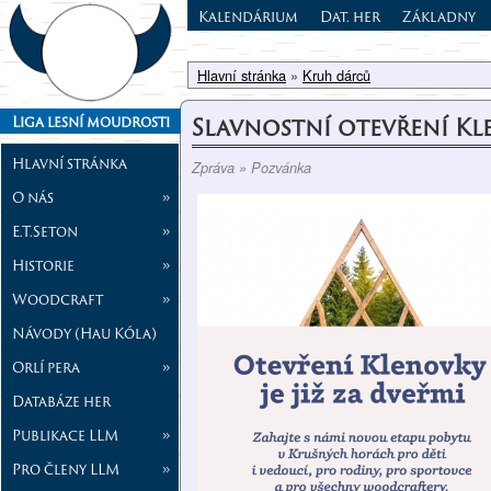
Kalendárium
Dat. her
Základny
Hlavní stránka
»
Kruh dárců
Slavnostní otevření K
Liga lesní moudrosti
Hlavní stránka
Zpráva » Pozvánka
O nás
»
E.T.Seton
»
Historie
»
Woodcraft
»
Návody (Hau Kóla)
Orlí pera
»
Databáze her
Publikace LLM
»
Pro členy LLM
»