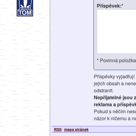
Příspěvek:*
* Povinná položka
Příspěvky vyjadřují
jejich obsah a nene
odstranit.
Nepřijatelné jsou
reklama a příspěv
Pokud s něčím nesou
názor k ničemu a ne
RSS
mapa stránek