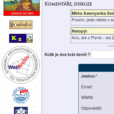
Komentáře, diskuze
Mirka Awanyanka Sed
Prosím, jede někdo v s
Netopýr
Ano, ale z Plzně.– asi 2
Kolik je dva krát devět ?
Jméno:*
Email:
WWW:
Odpovědět: