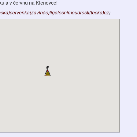
šku a v červnu na Klenovce!
ečka)cervenka(zavináč)ligalesnimoudrosti(tečka)cz
)