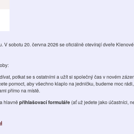
. V sobotu 20. června 2026 se oficiálně otevírají dveře Klenov
oby:
odívat, potkat se s ostatními a užít si společný čas v novém záze
ete pomoct, aby všechno klaplo na jedničku, budeme moc rádi, 
vami přímo na místě.
 a hlavně
přihlašovací formuláře
(ať už jedete jako účastníci, 
i