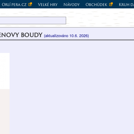
Orlí pera.cz
Velké hry
Návody
Obchůdek
Kruh d
lenovy boudy
(aktualizováno 10.6. 2026)