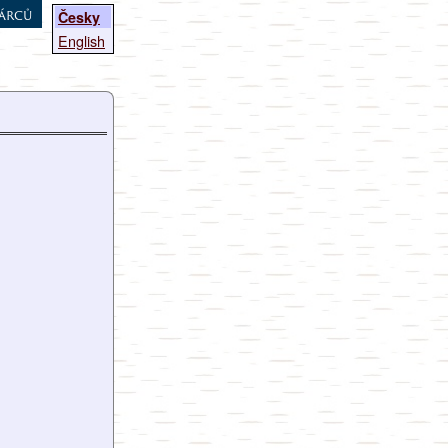
árců
Česky
English