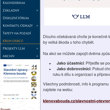
Kalendárium
Základny
»
Diskuzní fórum
Kontakty, Odkazy
»
Tapety na pozadí
Dlouho očekávaná chvíle je konečně tu
Kruh dárců
by velká škoda u toho chybět.
Projekty LLM
»
Na akci se můžete zapojit dvěma způs
Archiv
»
Jako účastníci
: Přijeďte se p
Jako dobrovolníci
: Pokud chc
ruku k dílu s organizací a přípra
Všechny podrobnosti, info k programu
najdete na webu:
klenovabouda.cz/slavnostni-otevren
Projekt: