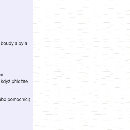
é boudy a byla
mí.
když přiložíte
nebo pomocníci)