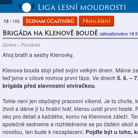
Liga lesní moudrosti
Seznam účastníků
Přihlášení
13
/ 100
Brigáda na Klenově boudě
(aktualizováno 18.5
Zpráva » Pozvánka
Ahoj bratři a sestry Klenovky,
Klenova bouda stojí před svým velkým dnem. Máme za 
teď jsme v cílové rovince první fáze. Ve dnech
5. 6. – 
brigáda před slavnostní otvíračkou
.
Tohle není jen obyčejný pracovní víkend. Je to chvíle
život a dáme jí tu finální tvář, kterou uvidí první host
oko pro detail a každého, komu na Klenovce záleží. Ten
společně sedneme a rozhlédneme se po čistém okolí a u
novotou, ten bude k nezaplacení.
Pojďte být u toho, 