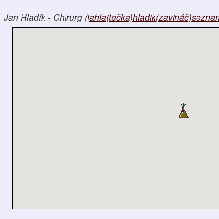
Jan Hladík - Chirurg (
jahla(tečka)hladik(zavináč)sezna