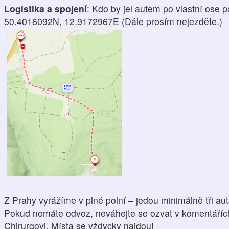
Logistika a spojení
: Kdo by jel autem po vlastní ose 
50.4016092N, 12.9172967E (Dále prosím nejezděte.)
Z Prahy vyrážíme v plné polní – jedou minimálně tři aut
Pokud nemáte odvoz, neváhejte se ozvat v komentářích
Chirurgovi. Místa se vždycky najdou!