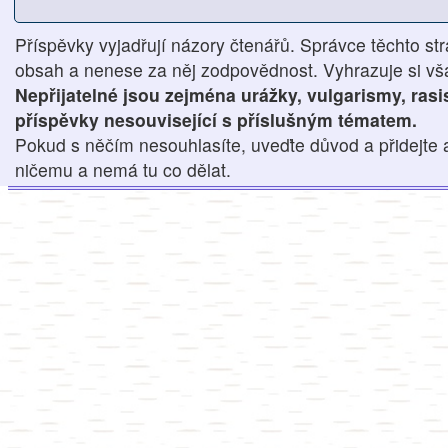
Příspěvky vyjadřují názory čtenářů. Správce těchto str
obsah a nenese za něj zodpovědnost. Vyhrazuje si však
Nepřijatelné jsou zejména urážky, vulgarismy, ras
příspěvky nesouvisející s příslušným tématem.
Pokud s něčím nesouhlasíte, uveďte důvod a přidejte 
ničemu a nemá tu co dělat.