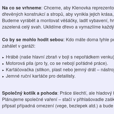
Na co se vrhneme
: Chceme, aby Klenovka reprezento
dřevěných konstrukcí a stropů, aby vynikla jejich krása,
Budeme vyrábět a montovat věšáčky, ladit vybavení, hrab
zazelená celý svah. Uklidíme dřevo a vymazlíme každý
Co by se mohlo hodit sebou
: Kdo máte doma tyhle p
zahálet v garáži:
Hrábě (naše hlavní zbraň v boji s nepořádkem venku)
Motorová pila (pro ty, co se nebojí pořádné práce).
Kartáčovačka (silikon, plast nebo jemný drát – nástro
Jemné ruční kartáče pro detailisty.
Společný kotlík a pohoda
: Práce šlechtí, ale hladový
Plánujeme společné vaření – stačí v přihlašovadle za
připsat případná omezení (vege, bezlepek atd.) a bude