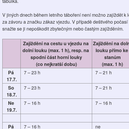
tabulka.
V jiných dnech během letního táboření není možno zajíždět k l
za závoru a značku zákaz vjezdu. V případě deštivého počasí b
snažte se ji nepoškodit zbytečným nebo častým zajížděním.
Zajíždění na cestu u vjezdu na 
Zajíždění na doln
dolní louku (max. 1 h), resp. na 
louku přímo ke 
spodní část horní louky
stanům
(co nejkratší dobu)
(max. 1 h)
Pá 
7 – 23 h
7 – 21 h
17.7.
So 
7 – 23 h
7 – 21 h
18.7.
Ne 
7 – 16 h
7 – 16 h
19.7.
Pá 
7 – 16 h
ne