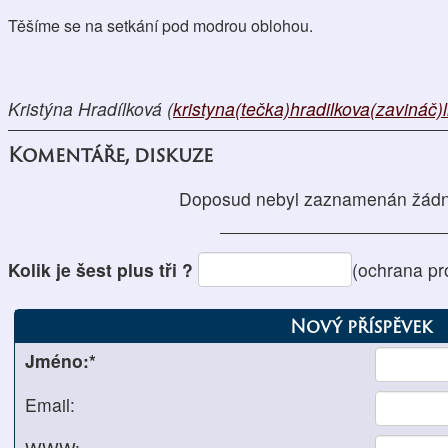
Těšíme se na setkání pod modrou oblohou.
Kristýna Hradílková (
kristyna(tečka)hradilkova(zavináč)
Komentáře, diskuze
Doposud nebyl zaznamenán žádn
Kolik je šest plus tři ?
(ochrana pr
Nový příspěvek
Jméno:*
Email: