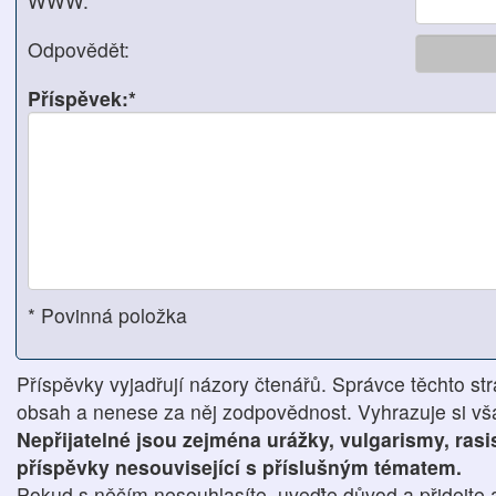
WWW:
Odpovědět:
Příspěvek:*
* Povinná položka
Příspěvky vyjadřují názory čtenářů. Správce těchto str
obsah a nenese za něj zodpovědnost. Vyhrazuje si však
Nepřijatelné jsou zejména urážky, vulgarismy, ras
příspěvky nesouvisející s příslušným tématem.
Pokud s něčím nesouhlasíte, uveďte důvod a přidejte 