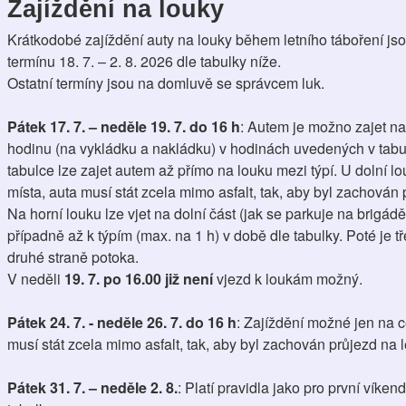
Zajíždění na louky
Krátkodobé zajíždění auty na louky během letního táboření js
termínu 18. 7. – 2. 8. 2026 dle tabulky níže.
Ostatní termíny jsou na domluvě se správcem luk.
Pátek 17. 7. – neděle 19. 7. do 16 h
: Autem je možno zajet na
hodinu (na vykládku a nakládku) v hodinách uvedených v tabu
tabulce lze zajet autem až přímo na louku mezi týpí. U dolní l
místa, auta musí stát zcela mimo asfalt, tak, aby byl zachován p
Na horní louku lze vjet na dolní část (jak se parkuje na brigád
případně až k týpím (max. na 1 h) v době dle tabulky. Poté je t
druhé straně potoka.
V neděli 
19. 7. po 16.00 již není
 vjezd k loukám možný.
Pátek 24. 7. - neděle 26. 7. do 16 h
: Zajíždění možné jen na c
musí stát zcela mimo asfalt, tak, aby byl zachován průjezd na le
Pátek 31. 7. – neděle 2. 8.
: Platí pravidla jako pro první víkend