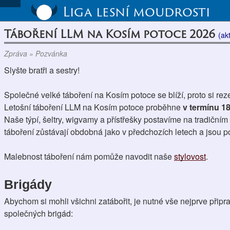
Liga lesní moudrosti
Táboření LLM na Kosím potoce 2026
(ak
Zpráva » Pozvánka
Slyšte bratři a sestry!
Společné velké táboření na Kosím potoce se blíží, proto si rezev
Letošní táboření LLM na Kosím potoce proběhne 
v termínu 18.
Naše týpí, šeltry, wigvamy a přístřešky postavíme na tradičním 
táboření zůstávají obdobná jako v předchozích letech a jsou 
Malebnost táboření nám pomůže navodit naše 
stylovost
. 
Brigády
Abychom si mohli všichni zatábořit, je nutné vše nejprve připr
společných brigád: