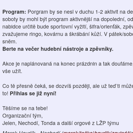
Program:
Porgram by se nesl v duchu 1-2 aktivit na d
soboty by mohl být program aktivnější na dopolední, odp
nabidce určitě bude sportovní vyžití, šifra/orienťák, zp
zvažujeme ringo, kovárnu a škrábání kůží. V pátek/s
sněm.
Berte na večer hudební nástroje a zpěvníky.
Akce je naplánovaná na konec prázdnin a tak doufáme,
vše užít.
Co tě přesně čeká, se dozvíš později, ale už teď ti může
to!
Přihlas se již nyní!
Těšíme se na tebe!
Organizační tým,
Jelen, Nechodí, Tonda a další orgové z LŽP týmu
Marek Havrlík - Nechodí (
marek(tečka)havrlik(zavináč