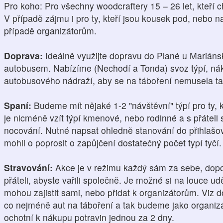
Pro koho: Pro všechny woodcraftery 15 – 26 let, kteří ch
V případě zájmu i pro ty, kteří jsou kousek pod, nebo n
případě organizátorům.
Doprava:
Ideálně využijte dopravu do Plané u Mariánsk
autobusem. Nabízíme (Nechodí a Tonda) svoz týpí, nák
autobusového nádraží, aby se na táboření nemusela tah
Spaní:
Budeme mít nějaké 1-2 "návštěvní" týpí pro ty, k
je nicméně vzít týpí kmenové, nebo rodinné a s přáteli
nocování. Nutné napsat ohledně stanování do přihlaš
mohli o poprosit o zapůjčení dostatečný počet typí tyčí.
Stravování:
Akce je v režimu každý sám za sebe, dopo
přáteli, abyste vařili společně. Je možné si na louce udě
mohou zajistit sami, nebo přidat k organizátorům. Viz 
co nejméně aut na táboření a tak budeme jako organiz
ochotní k nákupu potravin jednou za 2 dny.