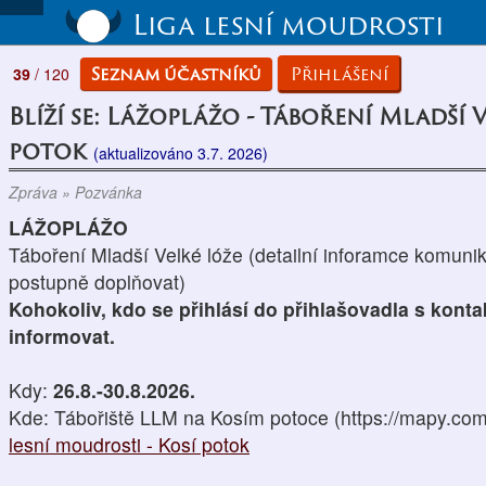
Liga lesní moudrosti
Seznam účastníků
Přihlášení
39
/ 120
Blíží se: Lážoplážo - Táboření Mladší V
potok
(aktualizováno 3.7. 2026)
Zpráva » Pozvánka
LÁŽOPLÁŽO
Táboření Mladší Velké lóže (detailní inforamce komuni
postupně doplňovat)
Kohokoliv, kdo se přihlásí do přihlašovadla s ko
informovat.
Kdy:
26.8.-30.8.2026.
Kde: Tábořiště LLM na Kosím potoce (https://mapy.c
lesní moudrosti - Kosí potok