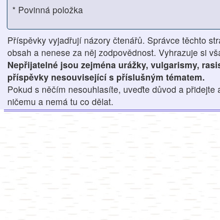
* Povinná položka
Příspěvky vyjadřují názory čtenářů. Správce těchto str
obsah a nenese za něj zodpovědnost. Vyhrazuje si však
Nepřijatelné jsou zejména urážky, vulgarismy, ras
příspěvky nesouvisející s příslušným tématem.
Pokud s něčím nesouhlasíte, uveďte důvod a přidejte 
ničemu a nemá tu co dělat.