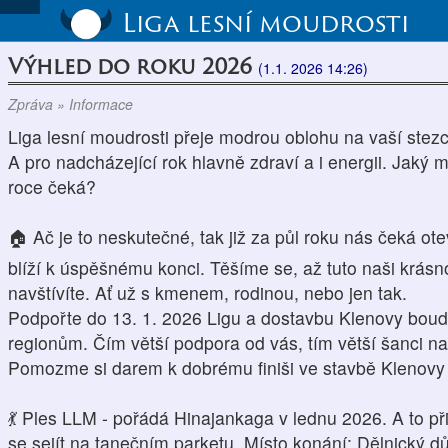
Liga lesní moudrosti
Výhled do roku 2026
(1.1. 2026 14:26)
Zpráva » Informace
Liga lesní moudrosti přeje modrou oblohu na vaší stezc
A pro nadcházející rok hlavně zdraví a i energii. Jaký 
roce čeká?
🏠 Ač je to neskutečné, tak již za půl roku nás čeká o
blíží k úspěšnému konci. Těšíme se, až tuto naši krás
navštívíte. Ať už s kmenem, rodinou, nebo jen tak.
Podpořte do 13. 1. 2026 Ligu a dostavbu Klenovy bo
regionům. Čím větší podpora od vás, tím větší šanci 
Pomozme si darem k dobrému finiši ve stavbě Klenovy
💃 Ples LLM - pořádá Hinajankaga v lednu 2026. A to při
se sejít na tanečním parketu. Místo konání: Dělnický