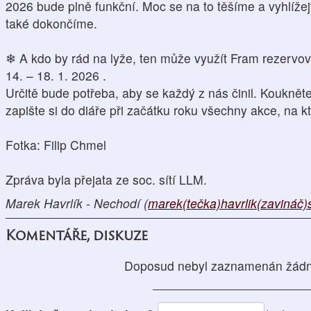
2026 bude plně funkční. Moc se na to těšíme a vyhlížej
také dokončíme.
❄ A kdo by rád na lyže, ten může využít Fram rezervov
14. – 18. 1. 2026 .
Určitě bude potřeba, aby se každý z nás činil. Kouknět
zapište si do diáře při začátku roku všechny akce, na k
Fotka: Filip Chmel
Zpráva byla přejata ze soc. sítí LLM.
Marek Havrlík - Nechodí (
marek(tečka)havrlik(zavináč
Komentáře, diskuze
Doposud nebyl zaznamenán žádn