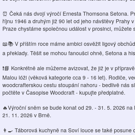
⏰ Čeká nás dvojí výročí Ernesta Thomsona Setona. Prv
říjnu 1946 a druhým již 90 let od jeho návštěvy Prahy v
Praze chystáme společnou událost v prosinci, můžete se
📖📚 V příštím roce máme ambici osvěžit ligový obchů
a překlady. Těšit se mohou fanoušci ohně, Setona a his
❗️📘 Konkrétně ale můžeme avizovat, že již je v přípravě
Malou lóži (věková kategorie cca 9 - 16 let). Rodiče, ve
woodcrafterskou cestu stoupání nahoru - bedlivě nás s
počtěte v Časopise Woodcraft - kupujte předplatné.
🔥Výroční sněm se bude konat od 29. - 31. 5. 2026 
21. 11. 2026 v Brně.
👨‍🍳 Táborová kuchyně na Soví louce se také posune do