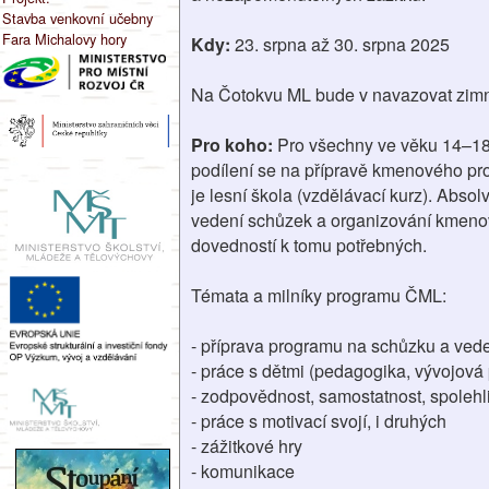
Stavba venkovní učebny
Fara Michalovy hory
Kdy:
23. srpna až 30. srpna 2025
Na Čotokvu ML bude v navazovat zim
Pro koho:
Pro všechny ve věku 14–18 l
podílení se na přípravě kmenového p
je lesní škola (vzdělávací kurz). Abso
vedení schůzek a organizování kmenov
dovedností k tomu potřebných.
Témata a milníky programu ČML:
- příprava programu na schůzku a ved
- práce s dětmi (pedagogika, vývojová
- zodpovědnost, samostatnost, spolehl
- práce s motivací svojí, i druhých
- zážitkové hry
- komunikace