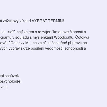
ní zážitkový víkend VYBRAT TERMÍN!
et, kteří mají zájem o rozvíjení kmenové činnosti a
rogramu v souladu s myšlenkami Woodcraftu. Čotokva
lvování Čotokvy ML má za cíl zúčastněné připravit na
ých výprav skrze posílení vědomostí, schopností a
ení schůzek
 psychologie)
ivost