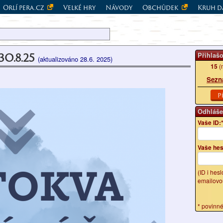
Orlí pera.cz
Velké hry
Návody
Obchůdek
Kruh d
3O.8.25
Přihlaš
(aktualizováno 28.6. 2025)
15
(
Sezn
P
Odhláše
Vaše ID:
Vaše hes
(ID i hes
emailovo
* povinn