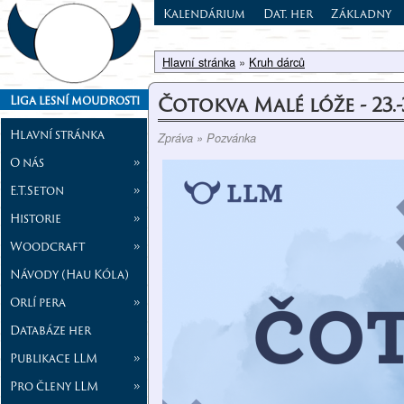
Kalendárium
Dat. her
Základny
Hlavní stránka
»
Kruh dárců
Čotokva Malé lóže - 23.-
Liga lesní moudrosti
Hlavní stránka
Zpráva » Pozvánka
O nás
»
E.T.Seton
»
Historie
»
Woodcraft
»
Návody (Hau Kóla)
Orlí pera
»
Databáze her
Publikace LLM
»
Pro členy LLM
»