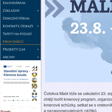
Kalendárium
Základny
»
Diskuzní fórum
Kontakty, Odkazy
»
Tapety na pozadí
Kruh dárců
Projekty LLM
»
Archiv
»
Čotokva Malé lóže se uskuteční 23. srp
chtějí tvořit kmenový program, organizo
kmenové schůzky, setkat se s vrstevník
a nezapomenutelných zážitků.
Projekt: