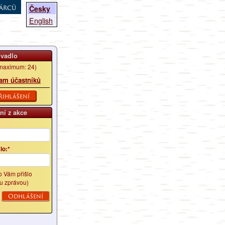
árců
Česky
English
ovadlo
maximum: 24)
am účastníků
řihlášení
ní z akce
*
lo:*
lo Vám přišlo
u zprávou)
é