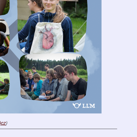
)cz
)