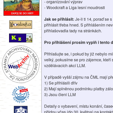
- organizování výprav
- Woodcraft a Liga lesní moudrosti
Jak se přihlásit:
Je-li ti 14, poraď se 
přihlásit třeba hned. S přihlášením ne
přihlašovadla tady na stránkách.
Pro přihlášení prosím vyplň i tento 
Přihlašujte se, i pokud by již nebylo
velký, pokusíme se pro zájemce, kteří 
vzdělávacích akcí LLM.
V případě vyšší zájmu na ČML mají předn
1) Se přihlásili dřív
2) Mají splněnou podmínku platby záloh
3) Jsou členi LLM
Detaily o vybavení, místu konání, čase
přijdou včas (do 30. května) na kontakt