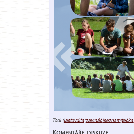
Todi (
lastovdita(zavináč)seznam(tečka
Komentáře, diskuze