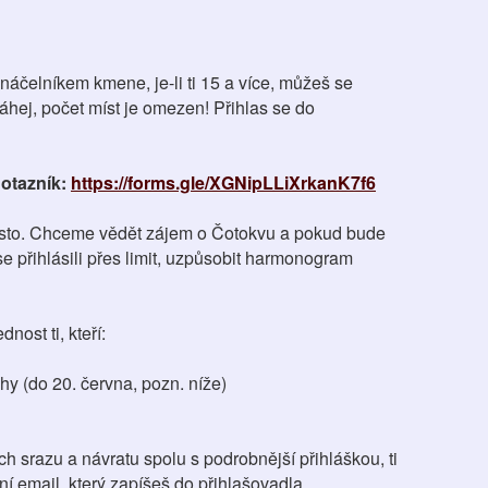
s náčelníkem kmene, je-li ti 15 a více, můžeš se
váhej, počet míst je omezen! Přihlas se do
dotazník:
https://forms.gle/XGNipLLiXrkanK7f6
 místo. Chceme vědět zájem o Čotokvu a pokud bude
se přihlásili přes limit, uzpůsobit harmonogram
ost ti, kteří:
y (do 20. června, pozn. níže)
ch srazu a návratu spolu s podrobnější přihláškou, ti
ní email, který zapíšeš do přihlašovadla.