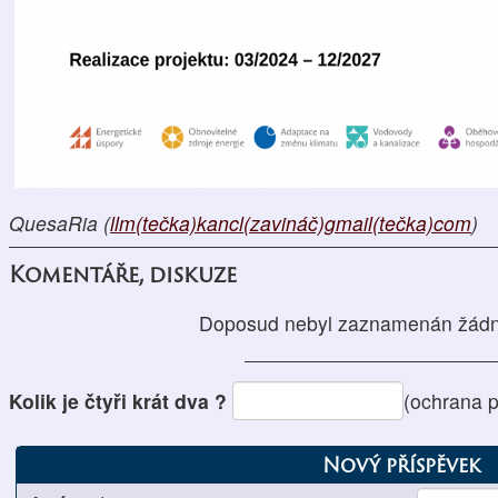
QuesaRia (
llm(tečka)kancl(zavináč)gmail(tečka)com
)
Komentáře, diskuze
Doposud nebyl zaznamenán žádn
Kolik je čtyři krát dva ?
(ochrana 
Nový příspěvek