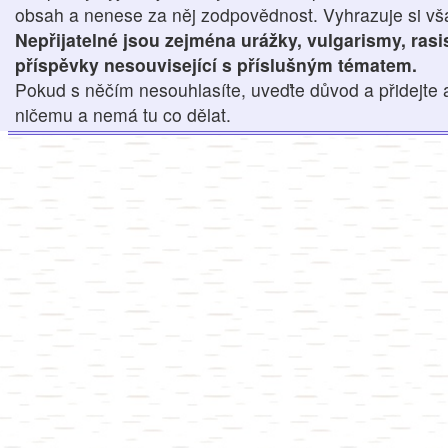
obsah a nenese za něj zodpovědnost. Vyhrazuje si však
Nepřijatelné jsou zejména urážky, vulgarismy, ras
příspěvky nesouvisející s příslušným tématem.
Pokud s něčím nesouhlasíte, uveďte důvod a přidejte 
ničemu a nemá tu co dělat.