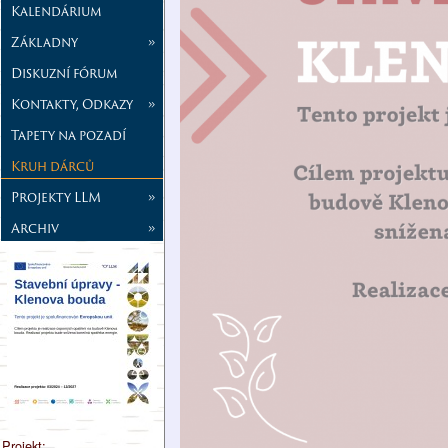
Kalendárium
Základny
»
Diskuzní fórum
Kontakty, Odkazy
»
Tapety na pozadí
Kruh dárců
Projekty LLM
»
Archiv
»
Projekt: