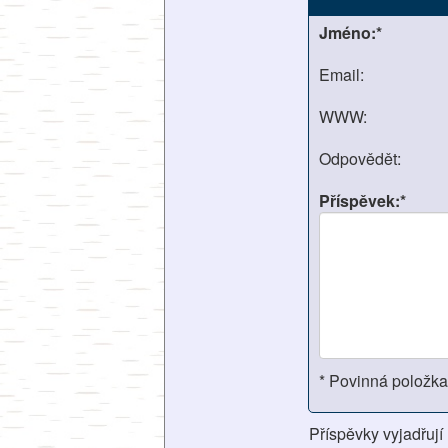
Jméno:*
Email:
WWW:
Odpovědět:
Příspěvek:*
* Povinná položka
Příspěvky vyjadřují