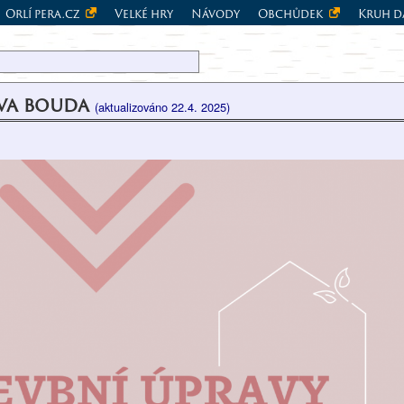
Orlí pera.cz
Velké hry
Návody
Obchůdek
Kruh d
ova bouda
(aktualizováno 22.4. 2025)