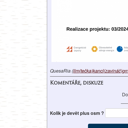
QuesaRia (
llm(tečka)kancl(zavináč)g
Komentáře, diskuze
Do
Kolik je devět plus osm ?