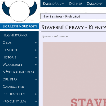
Kalendárium
Dat. her
Základny
Hlavní stránka
»
Kruh dárců
Stavební úpravy - Klen
Liga lesní moudrosti
Hlavní stránka
Zpráva » Informace
O nás
»
E.T.Seton
»
Historie
»
Woodcraft
»
Návody (Hau Kóla)
Orlí pera
»
Databáze her
Publikace LLM
»
Pro členy LLM
»