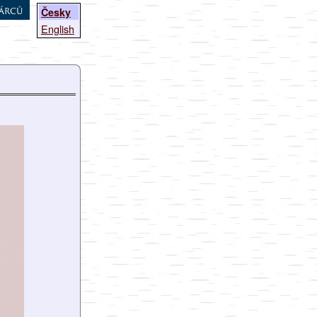
árců
Česky
English