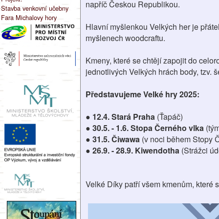
napříč Českou Republikou.
Stavba venkovní učebny
Fara Michalovy hory
Hlavní myšlenkou Velkých her je přátel
myšlenech woodcraftu.
Kmeny, které se chtějí zapojit do celo
jednotlivých Velkých hrách body, tzv. 
Představujeme Velké hry 2025:
●
12.4. Stará Praha
(Ťapáč)
●
30.5. - 1.6. Stopa Černého vlka
(tým
●
31.5. Čiwawa
(v noci během Stopy 
●
26.9. - 28.9. Kiwendotha
(Strážci úd
Velké Díky patří všem kmenům, které se