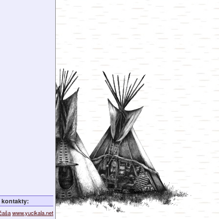
kontakty:
ičaša
www.yucikala.net