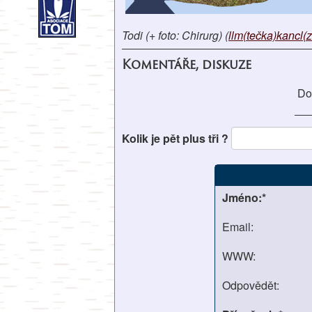
Todi (+ foto: Chirurg) (
llm(tečka)kancl(
Komentáře, diskuze
Do
Kolik je pět plus tři ?
Jméno:*
Email:
WWW:
Odpovědět: