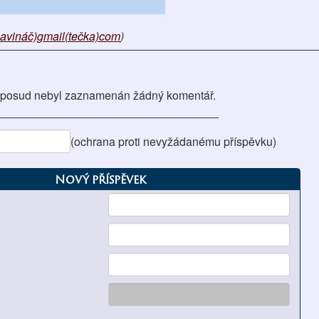
zavináč)gmail(tečka)com
)
posud nebyl zaznamenán žádný komentář.
(ochrana proti nevyžádanému příspěvku)
Nový příspěvek