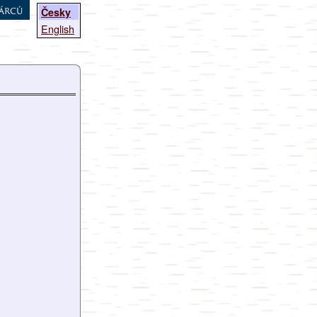
árců
Česky
English