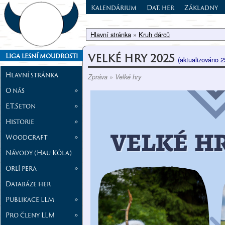
Kalendárium
Dat. her
Základny
Hlavní stránka
»
Kruh dárců
VELKÉ HRY 2025
Liga lesní moudrosti
(aktualizováno 2
Hlavní stránka
Zpráva » Velké hry
O nás
»
E.T.Seton
»
Historie
»
Woodcraft
»
Návody (Hau Kóla)
Orlí pera
»
Databáze her
Publikace LLM
»
Pro členy LLM
»