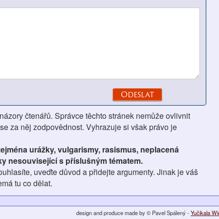
 názory čtenářů. Správce těchto stránek nemůže ovlivnit
se za něj zodpovědnost. Vyhrazuje si však právo je
 zejména urážky, vulgarismy, rasismus, neplacená
ky nesouvisející s příslušným tématem.
hlasíte, uveďte důvod a přidejte argumenty. Jinak je váš
má tu co dělat.
design and produce made by © Pavel Spálený -
Yučikala W