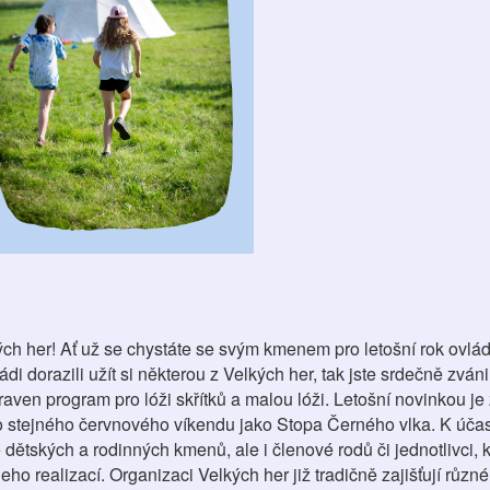
lkých her! Ať už se chystáte se svým kmenem pro letošní rok ovlá
i dorazili užít si některou z Velkých her, tak jste srdečně zváni
ipraven program pro lóži skřítků a malou lóži. Letošní novinkou j
do stejného červnového víkendu jako Stopa Černého vlka. K účas
dětských a rodinných kmenů, ale i členové rodů či jednotlivci, k
ho realizací. Organizaci Velkých her již tradičně zajišťují růz