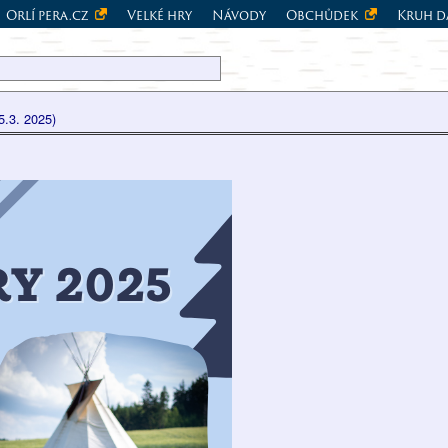
Orlí pera.cz
Velké hry
Návody
Obchůdek
Kruh d
5.3. 2025)