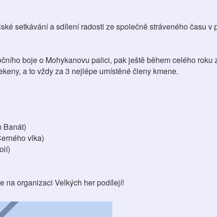
ské setkávání a sdílení radosti ze společně stráveného času v 
ročního boje o Mohykanovu palici, pak ještě během celého roku z
šekeny, a to vždy za 3 nejlépe umístěné členy kmene.
 Banát)
Černého vlka)
olí)
 na organizaci Velkých her podílejí!