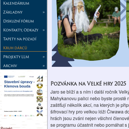
Kalendárium
Základny
»
Diskuzní fórum
Kontakty, Odkazy
»
Tapety na pozadí
Kruh dárců
Projekty LLM
»
Archiv
»
Pozvánka na Velké hry 2025
Jaro se blíží a s ním i další ročník Ve
Mahykanovu palici nebo byste prostě rád
zaštiťují několik akcí, na kterých je př
šifrovací hry pro velkou lóži Čiwawa 
hrách jsou zváni nejen všichni členové 
se programu účastnit nebo pomáhat s je
Projekt: