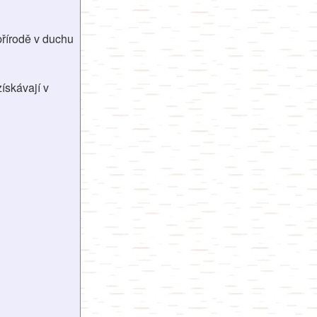
přírodě v duchu
ískávají v