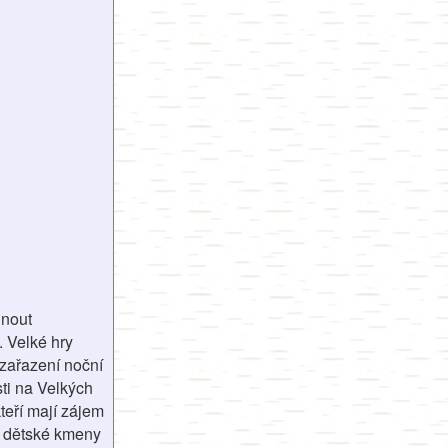
dnout
. Velké hry
e zařazení noční
ti na Velkých
teří mají zájem
né dětské kmeny