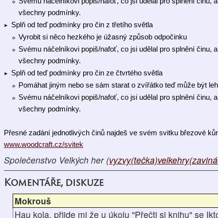
Svému náčelníkovi popiš/nafoť, co jsi udělal pro splnění činu, a
všechny podmínky.
Splň od teď podmínky pro čin z třetího světla
Vyrobit si něco hezkého je úžasný způsob odpočinku
Svému náčelníkovi popiš/nafoť, co jsi udělal pro splnění činu, a
všechny podmínky.
Splň od teď podmínky pro čin ze čtvrtého světla
Pomáhat jiným nebo se sám starat o zvířátko teď může být lehč
Svému náčelníkovi popiš/nafoť, co jsi udělal pro splnění činu, a
všechny podmínky.
www.woodcraft.cz/svitek
Společenstvo Velkých her (
vyzvy(tečka)velkehry(zavin
Komentáře, diskuze
Mokrouš
Hau kola, přijde mi že u úkolu "Přečti si knihu" se Ikt