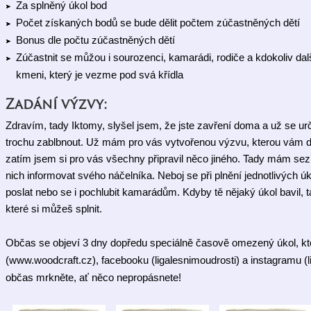
Za splněný úkol bod
Počet získaných bodů se bude dělit počtem zúčastněných dětí
Bonus dle počtu zúčastněných dětí
Zúčastnit se můžou i sourozenci, kamarádi, rodiče a kdokoliv dalš
kmeni, který je vezme pod svá křídla
Zadání výzvy:
Zdravím, tady Iktomy, slyšel jsem, že jste zavření doma a už se urči
trochu zablbnout. Už mám pro vás vytvořenou výzvu, kterou vám dám
zatím jsem si pro vás všechny připravil něco jiného. Tady mám sez
nich informovat svého náčelníka. Neboj se při plnění jednotlivých úk
poslat nebo se i pochlubit kamarádům. Kdyby tě nějaký úkol bavil, ta
které si můžeš splnit.
Občas se objeví 3 dny dopředu speciálně časově omezený úkol, kt
(www.woodcraft.cz), facebooku (ligalesnimoudrosti) a instagramu (li
občas mrkněte, ať něco nepropásnete!