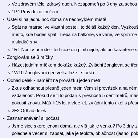
Ve zdravém těle, zdravý duch. Nezapomeň po 3 dny za sebou n
1P4 Pravidelné cvičení
Ustel si na jednu noc doma na neobvyklém místě
Spát na matraci ve vlastní posteli, to děláš každý den. Vyzkouše
místo, kde budeš spát. Třeba na balkoně, ve vaně, ve spižírn
a sladké sny.
1R1 Noci v přírodě - teď sice čin plnit nejde, ale po karanténě
Žonglování se 3 míčky
Házet jedním míčkem dokáže každý. Zvládni žonglovat se třem
1W10 Žonglování (jen velká lóže - starší)
Odhad délek - naměřit na provázku jeden metr
Zkus odhadnout přesně jeden metr. Vem si provázek a na něm ud
vzdálenost. Pokud se ti to podaří s přesností 5 centimetrů, m
pokusit znovu. Máš-li 15 let a více let, zvládni tento úkol s pře
2F2 Odhad délek
Zaznamenávání si počasí
Jsme sice skoro jenom doma, ale víš jak je venku? Po 3 dny 
poledne a večer si zapsat, jaká je teplota, oblačnost (jasno, p