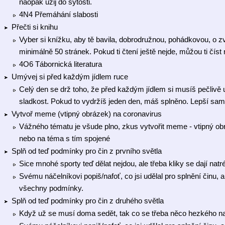
naopak užij do sytosti.
4N4 Přemáhání slabosti
Přečti si knihu
Vyber si knížku, aby tě bavila, dobrodružnou, pohádkovou, o zv
minimálně 50 stránek. Pokud ti čtení ještě nejde, můžou ti číst 
4O6 Tábornická literatura
Umývej si před každým jídlem ruce
Celý den se drž toho, že před každým jídlem si musíš pečlivě u
sladkost. Pokud to vydržíš jeden den, máš splněno. Lepší samo
Vytvoř meme (vtipný obrázek) na coronavirus
Vážného tématu je všude plno, zkus vytvořit meme - vtipný obr
nebo na téma s tím spojené
Splň od teď podmínky pro čin z prvního světla
Sice mnohé sporty teď dělat nejdou, ale třeba kliky se dají natr
Svému náčelníkovi popiš/nafoť, co jsi udělal pro splnění činu, a
všechny podmínky.
Splň od teď podmínky pro čin z druhého světla
Když už se musí doma sedět, tak co se třeba něco hezkého na