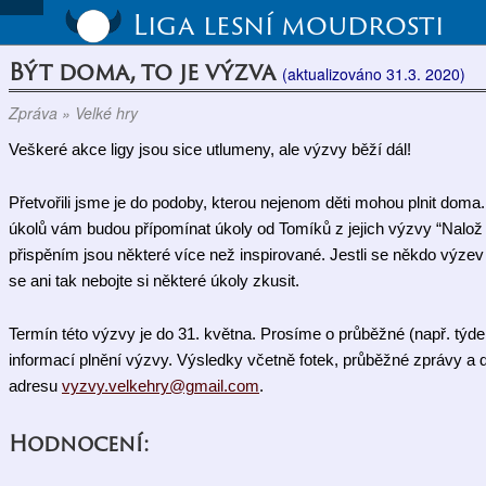
Liga lesní moudrosti
Být doma, to je výzva
(aktualizováno 31.3. 2020)
Zpráva » Velké hry
Veškeré akce ligy jsou sice utlumeny, ale výzvy běží dál!
Přetvořili jsme je do podoby, kterou nejenom děti mohou plnit doma. J
úkolů vám budou přípomínat úkoly od Tomíků z jejich výzvy “Nalož si!
přispěním jsou některé více než inspirované. Jestli se někdo výzev 
se ani tak nebojte si některé úkoly zkusit.
Termín této výzvy je do 31. května. Prosíme o průběžné (např. týden
informací plnění výzvy. Výsledky včetně fotek, průběžné zprávy a do
adresu 
vyzvy.velkehry@gmail.com
.
Hodnocení: