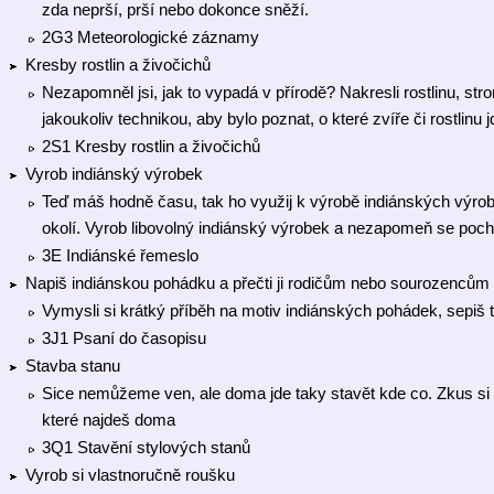
zda neprší, prší nebo dokonce sněží.
2G3 Meteorologické záznamy
Kresby rostlin a živočichů
Nezapomněl jsi, jak to vypadá v přírodě? Nakresli rostlinu, stro
jakoukoliv technikou, aby bylo poznat, o které zvíře či rostlinu
2S1 Kresby rostlin a živočichů
Vyrob indiánský výrobek
Teď máš hodně času, tak ho využij k výrobě indiánských výrobků
okolí. Vyrob libovolný indiánský výrobek a nezapomeň se pochlu
3E Indiánské řemeslo
Napiš indiánskou pohádku a přečti ji rodičům nebo sourozencům
Vymysli si krátký příběh na motiv indiánských pohádek, sepiš t
3J1 Psaní do časopisu
Stavba stanu
Sice nemůžeme ven, ale doma jde taky stavět kde co. Zkus si p
které najdeš doma
3Q1 Stavění stylových stanů
Vyrob si vlastnoručně roušku