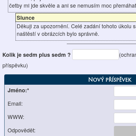
četby mi jde skvěle a ani se nemusím moc přemáhat 
Slunce
Děkuji za upozornění. Celé zadání tohoto úkolu s
naštěstí v obrázcích bylo správně.
Kolik je sedm plus sedm ?
(ochra
příspěvku)
Nový příspěvek
Jméno:*
Email:
WWW:
Odpovědět: