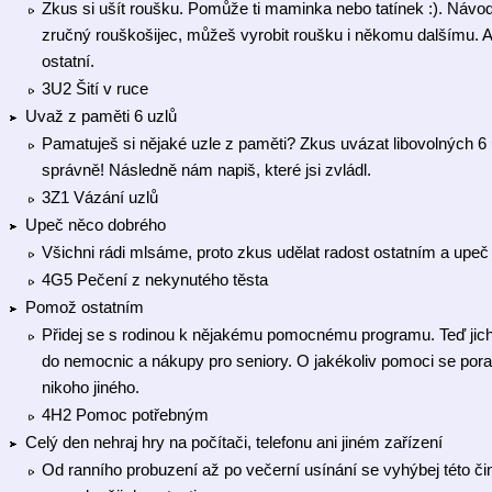
Zkus si ušít roušku. Pomůže ti maminka nebo tatínek :). Návodů
zručný rouškošijec, můžeš vyrobit roušku i někomu dalšímu. A ne
ostatní.
3U2 Šití v ruce
Uvaž z paměti 6 uzlů
Pamatuješ si nějaké uzle z paměti? Zkus uvázat libovolných 6 u
správně! Následně nám napiš, které jsi zvládl.
3Z1 Vázání uzlů
Upeč něco dobrého
Všichni rádi mlsáme, proto zkus udělat radost ostatním a upe
4G5 Pečení z nekynutého těsta
Pomož ostatním
Přidej se s rodinou k nějakému pomocnému programu. Teď jich
do nemocnic a nákupy pro seniory. O jakékoliv pomoci se poraď s
nikoho jiného.
4H2 Pomoc potřebným
Celý den nehraj hry na počítači, telefonu ani jiném zařízení
Od ranního probuzení až po večerní usínání se vyhýbej této či