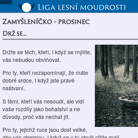
Liga lesní moudrosti
Zamyšleníčko - prosinec
Drž se...
Držte se těch, kteří, i když se mýlíte,
vás nebudou obviňovat.
Pro ty, kteří nezapomínají, že máte
dobré srdce, i když jste právě
naštvaní.
S těmi, kteří vás nesoudí, ale vidí
vaše rozdíly jako bohatství a ne
důvody, proč vás nechat jít.
Pro ty, jejichž ruce jsou dost velké,
aby vás obejmou, i když se v tu chvíli cítíte malí.