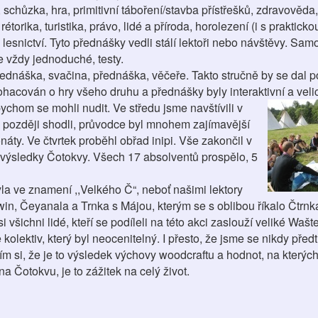
 schůzka, hra, primitivní táboření/stavba přístřešků, zdravověda
étorika, turistika, právo, lidé a příroda, horolezení (i s praktickou
 lesnictví. Tyto přednášky vedli stálí lektoři nebo návštěvy. Sa
e vždy jednoduché, testy.
ednáška, svačina, přednáška, věčeře. Takto stručně by se dal 
acován o hry všeho druhu a přednášky byly interaktivní a vel
bychom se mohli nudit. Ve středu jsm
e navštívili v
e později shodli, průvodce byl mnohem zajímavější
ty. Ve čtvrtek proběhl obřad inipi. Vše zakončil v
 výsledky Čotokvy. Všech 17 absolventů prospělo, 5
a ve znamení ,,Velkého Č“, neboť našimi lektory
in, Čeyanala a Trnka s Májou, kterým se s oblibou říkalo Čtrn
 všichni lidé, kteří se podíleli na této akci zaslouží veliké Waš
olektiv, který byl neocenitelný. I přesto, že jsme se nikdy předt
m si, že je to výsledek výchovy woodcraftu a hodnot, na kterých
na Čotokvu, je to zážitek na celý život.