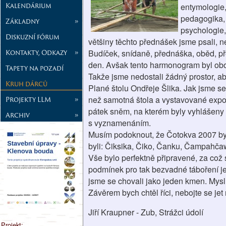
Kalendárium
entymologie,
pedagogika, r
Základny
»
psychologie,
Diskuzní fórum
většiny těchto přednášek jsme psali, n
Kontakty, Odkazy
»
Budíček, snídaně, přednáška, oběd, př
den. Avšak tento harmonogram byl oboh
Tapety na pozadí
Takže jsme nedostali žádný prostor, a
Kruh dárců
Plané štolu Ondřeje Šlika. Jak jsme s
než samotná štola a vystavované exponá
Projekty LLM
»
pátek sněm, na kterém byly vyhlášeny
Archiv
»
s vyznamenáním.
Musím podoknout, že Čotokva 2007 byl
byli: Čiksika, Čiko, Čanku, Čampahčaw
Vše bylo perfektně připravené, za což si
podmínek pro tak bezvadné táboření je k
jsme se chovali jako jeden kmen. Myslí
Závěrem bych chtěl říci, nebojte se jet 
Jiří Kraupner - Zub, Strážci údolí
Projekt: