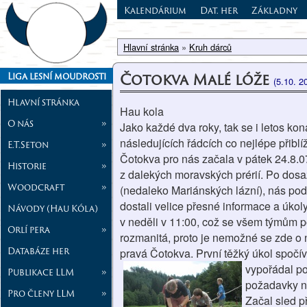
Kalendárium
Dat. her
Základny
Hlavní stránka
»
Kruh dárců
Čotokva Malé lóže
Liga lesní moudrosti
(5.10. 2
Hlavní stránka
Hau kola
O nás
»
Jako každé dva roky, tak se i letos ko
následujících řádcích co nejlépe přiblíž
E.T.Seton
»
Čotokva pro nás začala v pátek 24.8.07
Historie
»
z dalekých moravských prérií. Po dosa
Woodcraft
»
(nedaleko Mariánských lázní), nás pod
dostali velice přesné informace a úkoly
Návody (Hau Kóla)
v neděli v 11:00, což se všem týmům po
Orlí pera
»
rozmanitá, proto je nemožné se zde o n
Databáze her
pravá Čotokva. První těžký úkol spočív
vypořádal po
Publikace LLM
»
požadavky na
Pro členy LLM
»
Začal sled př