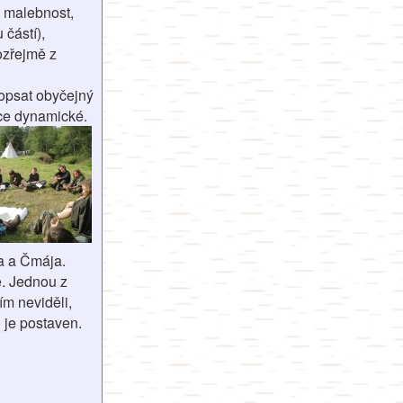
, malebnost,
 částí),
mozřejmě z
popsat obyčejný
ice dynamické.
ka a Čmája.
te. Jednou z
ím neviděli,
 je postaven.