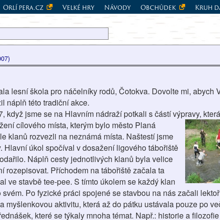
Orlí pera.cz
Velké hry
Návody
Obchůdek
Kruh d
007)
nala lesní škola pro náčelníky rodů, Čotokva. Dovolte mi, abych
il náplň této tradiční akce.
, když jsme se na Hlavním nádraží potkali s částí výpravy, která
žení cílového místa, kterým bylo město P
laná
le klanů rozvezli na neznámá místa. Naštestí jsme
. Hlavní úkol spočíval v dosažení ligového tábořiště
dařilo. Náplň cesty jednotlivých klanů byla velice
í rozepisovat. Příchodem na tábořiště začala ta
al ve stavbě tee-pee. S tímto úkolem se každý klan
 svém. Po fyzické pr
áci spojené se stavbou na nás začali lektoři
 myšlenkovou aktivitu, která až do pátku ustávala pouze po več
ednášek, které se týkaly mnoha témat. Např.: historie a filozofi