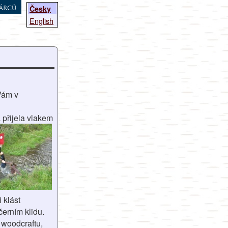
árců
Česky
English
 Vám v
 přijela vlakem
 klást
erním klidu.
e woodcraftu,