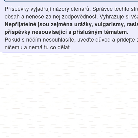
Příspěvky vyjadřují názory čtenářů. Správce těchto str
obsah a nenese za něj zodpovědnost. Vyhrazuje si však
Nepřijatelné jsou zejména urážky, vulgarismy, ras
příspěvky nesouvisející s příslušným tématem.
Pokud s něčím nesouhlasíte, uveďte důvod a přidejte 
ničemu a nemá tu co dělat.