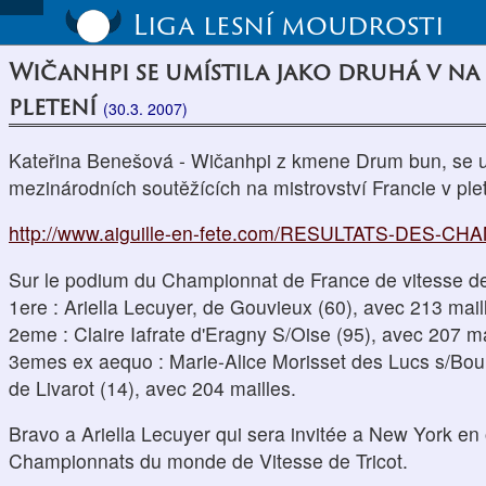
Liga lesní moudrosti
Wičanhpi se umístila jako druhá v na
pletení
(30.3. 2007)
Kateřina Benešová - Wičanhpi z kmene Drum bun, se umí
mezinárodních soutěžících na mistrovství Francie v plete
http://www.aiguille-en-fete.com/RESULTATS-DES-CH
Sur le podium du Championnat de France de vitesse de 
1ere : Ariella Lecuyer, de Gouvieux (60), avec 213 mail
2eme : Claire Iafrate d'Eragny S/Oise (95), avec 207 ma
3emes ex aequo : Marie-Alice Morisset des Lucs s/Bo
de Livarot (14), avec 204 mailles.
Bravo a Ariella Lecuyer qui sera invitée a New York en
Championnats du monde de Vitesse de Tricot.