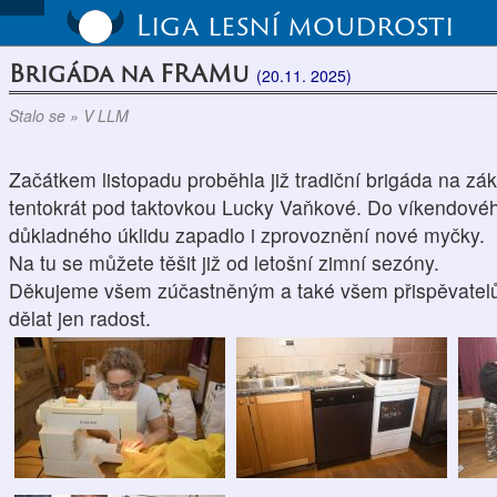
Liga lesní moudrosti
Brigáda na FRAMu
(20.11. 2025)
Stalo se » V LLM
Začátkem listopadu proběhla již tradiční brigáda na
tentokrát pod taktovkou Lucky Vaňkové. Do víkendové
důkladného úklidu zapadlo i zprovoznění nové myčky.
Na tu se můžete těšit již od letošní zimní sezóny.
Děkujeme všem zúčastněným a také všem přispěvatel
dělat jen radost.