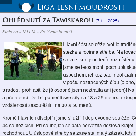
Liga lesní moudrosti
Ohlédnutí za Tawiskarou
(7.11. 2025)
Stalo se » V LLM » Ze života kmenů
Hlavní část soutěže tvořila tradič
stezka a rovinná střelba. Na love
stezce, kde jsou terče rozmístěny 
jsme se letos mohli pochlubit sk
úspěchem, jelikož padl neoficiální
v počtu neztracených šípů (a ano
Na 
s radostí prohlásit, že já osobně jsem neztratila ani jeden)!
a preferencí. Děti si poměřili své síly na 18 a 25 metrech, dosp
vzdáleností zasoutěžili i na 30 a 50 metrů.
Kromě hlavních disciplín jsme si užili i doprovodné soutěže. 
44 soutěžících. Při soubojích se dala nervozita doslova krájet,
rozhodnout. U ústupové střelby se zase stal malý zázrak, kdy n