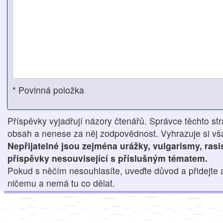
* Povinná položka
Příspěvky vyjadřují názory čtenářů. Správce těchto str
obsah a nenese za něj zodpovědnost. Vyhrazuje si však
Nepřijatelné jsou zejména urážky, vulgarismy, ras
příspěvky nesouvisející s příslušným tématem.
Pokud s něčím nesouhlasíte, uveďte důvod a přidejte 
ničemu a nemá tu co dělat.