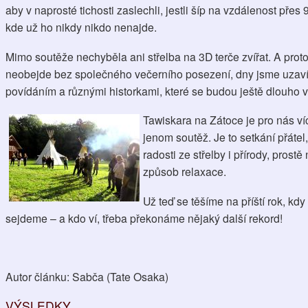
aby v naprosté tichosti zaslechli, jestli šíp na vzdálenost přes 
kde už ho nikdy nikdo nenajde.
Mimo soutěže nechyběla ani střelba na 3D terče zvířat. A pro
neobejde bez společného večerního posezení, dny jsme uzavíra
povídáním a různými historkami, které se budou ještě dlouho v
Tawiskara na Zátoce je pro nás ví
jenom soutěž. Je to setkání přátel,
radosti ze střelby i přírody, prostě
způsob relaxace.
Už teď se těšíme na příští rok, kdy
sejdeme – a kdo ví, třeba překonáme nějaký další rekord!
Autor článku: Sabča (Tate Osaka)
VÝSLEDKY