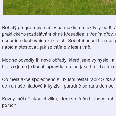
Bohatý program byl nabitý na maximum, aktivity od 9 r
praktického rozdělávání ohně křesadlem i třením dřev, 
osobních duchovních zážitcích. Sobotní noční hra ná
nabídla otestovat, jak se cítíme v lesní tmě.
Moc se povedly tři nové obřady, které jsme vymysleli a 
i to, že jsme je konali opravdu, ne jen jako hru. Těším 
Co měla akce společného s luxusní restaurací? Sirka a 
den a naše hladové krky živili parádně od rána do noci.
Každý měl nějakou chvilku, která s ní/ním hluboce poh
pomohli.