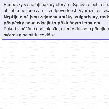
Příspěvky vyjadřují názory čtenářů. Správce těchto str
obsah a nenese za něj zodpovědnost. Vyhrazuje si však
Nepřijatelné jsou zejména urážky, vulgarismy, ras
příspěvky nesouvisející s příslušným tématem.
Pokud s něčím nesouhlasíte, uveďte důvod a přidejte 
ničemu a nemá tu co dělat.