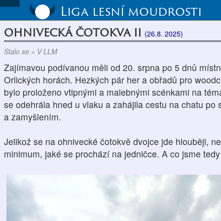
Liga lesní moudrosti
OHNIVECKÁ ČOTOKVA II
(26.8. 2025)
Stalo se » V LLM
Zajímavou podívanou měli od 20. srpna po 5 dnů místní 
Orlických horách. Hezkých pár her a obřadů pro woodc
bylo proloženo vtipnými a malebnými scénkami na téma
se odehrála hned u vlaku a zahájila cestu na chatu p
a zamyšlením.
Jelikož se na ohnivecké čotokvě dvojce jde hlouběji, n
minimum, jaké se prochází na jedničce. A co jsme tedy 