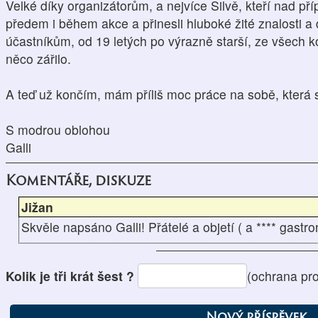
Velké díky organizátorům, a nejvíce Silvě, kteří nad př
předem i během akce a přinesli hluboké žité znalosti a 
účastníkům, od 19 letých po výrazně starší, ze všech k
něco zářilo.
A teď už končím, mám příliš moc práce na sobě, která s
S modrou oblohou
Galli
Komentáře, diskuze
Jižan
Skvěle napsáno Galli! Přátelé a objetí ( a **** gastr
Kolik je tři krát šest ?
(ochrana pr
Nový příspěvek