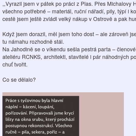
,,Vyrazil jsem v pátek po práci z Plas. Přes Michalovy H
všechno potřebné – materiál, ruční nářadí, pily, týpí i
cestě jsem ještě zvládl velký nákup v Ostrově a pak hu
Když jsem dorazil, měl jsem toho dost – ale zároveň js
tu námahu rozhodně stál.
Na Jahodině se o víkendu sešla pestrá parta – členové 
ateliéru RCNKS, architekti, stavitelé i pár náhodných po
chuť tvořit.
Co se dělalo?