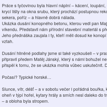
Práce s tyčovinou byla hlavní náplní – kácení, loupání,
krycí lišty na okna srubu, který prochází postupnou rek
sekera, poříz – a hlavně dobrá nálada.
Ukázka dusání konopného betonu, kterou vedl pan Majri
víkendu. Představil nám přírodní stavební materiál s p
Jeho přednáška zaujala i ty, kteří měli dosud ke konopí 
vztah.
Dusání hliněné podlahy jsme si také vyzkoušeli – v pra
připravil předem Matěj Jánský, který s námi bohužel n
přispěl k tomu, že se ukázka mohla vůbec uskutečnit. Dí
Počasí? Typické horské…
Slunce, vítr, déšť – a v sobotu večer i pořádná bouřka, k
oheň v týpí hořel, kytary hrály a smích nesl daleko do 
– a obloha byla stropem.