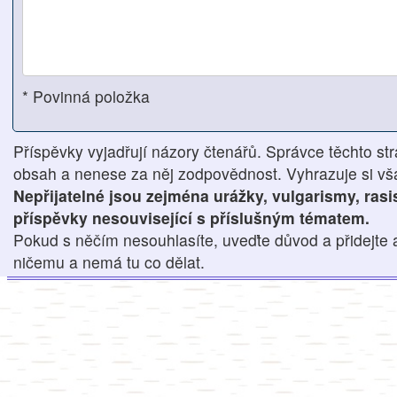
* Povinná položka
Příspěvky vyjadřují názory čtenářů. Správce těchto str
obsah a nenese za něj zodpovědnost. Vyhrazuje si však
Nepřijatelné jsou zejména urážky, vulgarismy, ras
příspěvky nesouvisející s příslušným tématem.
Pokud s něčím nesouhlasíte, uveďte důvod a přidejte 
ničemu a nemá tu co dělat.