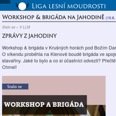
Liga lesní moudrosti
Workshop & brigáda na Jahodině
(10.6.
Stalo se » V LLM
ZPRÁVY Z JAHODINY
Workshop & brigáda v Krušných horách pod Božím D
O víkendu proběhla na Klenově boudě brigáda ve spoj
stavařiny. Jaké to bylo a co si účastníci odvezli? Přečtět
Chmel!