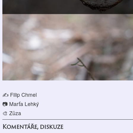
✍️ Filip Chmel
📷 Marťa Lehký
🎨 Zůza
Komentáře, diskuze