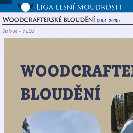
Liga lesní moudrosti
Woodcrafterské bloudění
(28.4. 2025)
Stalo se » V LLM