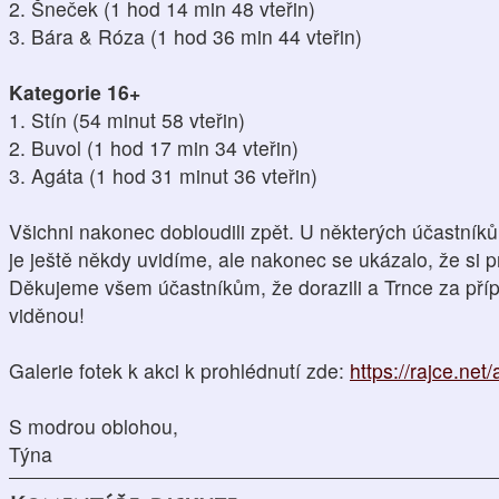
2. Šneček (1 hod 14 min 48 vteřin)
3. Bára & Róza (1 hod 36 min 44 vteřin)
Kategorie 16+
1. Stín (54 minut 58 vteřin)
2. Buvol (1 hod 17 min 34 vteřin)
3. Agáta (1 hod 31 minut 36 vteřin)
Všichni nakonec dobloudili zpět. U některých účastníků
je ještě někdy uvidíme, ale nakonec se ukázalo, že si p
Děkujeme všem účastníkům, že dorazili a Trnce za příp
viděnou!
Galerie fotek k akci k prohlédnutí zde:
https://rajce.n
S modrou oblohou,
Týna