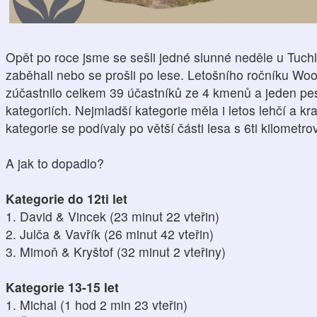
Opět po roce jsme se sešli jedné slunné neděle u Tuch
zaběhali nebo se prošli po lese. Letošního ročníku Wo
zúčastnilo celkem 39 účastníků ze 4 kmenů a jeden pes
kategoriích. Nejmladší kategorie měla i letos lehčí a kra
kategorie se podívaly po větší části lesa s 6ti kilometro
A jak to dopadlo?
Kategorie do 12ti let
1. David & Vincek (23 minut 22 vteřin)
2. Julča & Vavřík (26 minut 42 vteřin)
3. Mimoň & Kryštof (32 minut 2 vteřiny)
Kategorie 13-15 let
1. Michal (1 hod 2 min 23 vteřin)