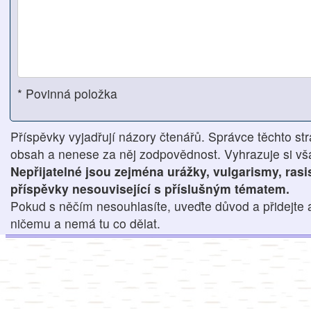
* Povinná položka
Příspěvky vyjadřují názory čtenářů. Správce těchto str
obsah a nenese za něj zodpovědnost. Vyhrazuje si však
Nepřijatelné jsou zejména urážky, vulgarismy, ras
příspěvky nesouvisející s příslušným tématem.
Pokud s něčím nesouhlasíte, uveďte důvod a přidejte 
ničemu a nemá tu co dělat.