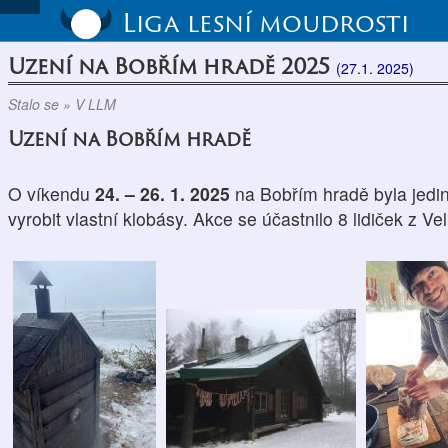
Liga lesní moudrosti
Uzení na Bobřím hradě 2025
(27.1. 2025)
Stalo se » V LLM
Uzení na Bobřím hradě
O víkendu
24. – 26. 1. 2025
na Bobřím hradě byla jedi
vyrobit vlastní klobásy. Akce se účastnilo 8 lidiček z V