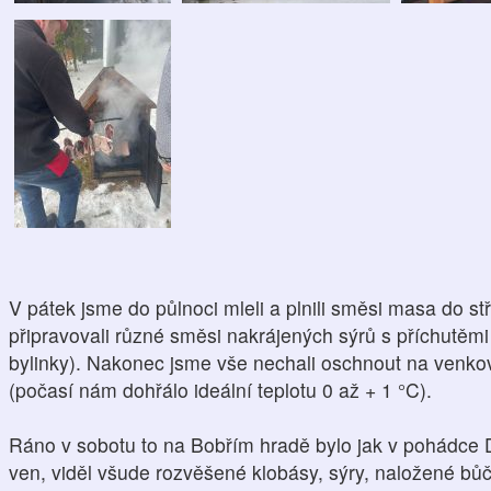
V pátek jsme do půlnoci mleli a plnili směsi masa do st
připravovali různé směsi nakrájených sýrů s příchutěmi
bylinky). Nakonec jsme vše nechali oschnout na venko
(počasí nám dohřálo ideální teplotu 0 až + 1 °C).
Ráno v sobotu to na Bobřím hradě bylo jak v pohádce 
ven, viděl všude rozvěšené klobásy, sýry, naložené bů