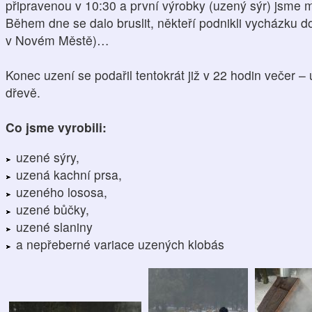
připravenou v 10:30 a první výrobky (uzený sýr) jsme 
Během dne se dalo bruslit, někteří podnikli vycházku d
v Novém Městě)…
Konec uzení se podařil tentokrát již v 22 hodin večer 
dřevě.
Co jsme vyrobili:
uzené sýry,
uzená kachní prsa,
uzeného lososa,
uzené bůčky,
uzené slaniny
a nepřeberné variace uzených klobás