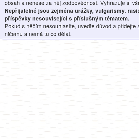
obsah a nenese za něj zodpovědnost. Vyhrazuje si však
Nepřijatelné jsou zejména urážky, vulgarismy, ras
příspěvky nesouvisející s příslušným tématem.
Pokud s něčím nesouhlasíte, uveďte důvod a přidejte 
ničemu a nemá tu co dělat.