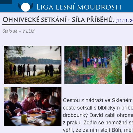
Liga lesní moudrosti
Ohnivecké setkání - Síla příběhů.
(14.11. 
Stalo se » V LLM
Cestou z nádraží ve Skleném
cestě setkali s biblickým pří
drobounký David zabil ohr
z praku. Zdálo se nemožné se 
věřil, že za ním stojí Bůh, m