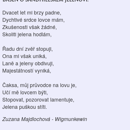
Dvacet let mi brzy padne,
Dychtivé srdce lovce mám,
Zkušenosti však žádné,
Skoliti jelena hodlám,
Řadu dní zvěř stopuji,
Ona mi však uniká,
Laně a jeleny obdivuji,
Majestátností vyniká,
Čaksa, můj průvodce na lovu je,
Učí mě lovcem býti,
Stopovat, pozorovat lamentuje,
Jelena puškou stíti.
Zuzana Majdlochová - Wigmunkewin