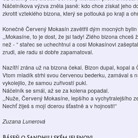
Náčelníkova výzva zněla jasně: kdo chce získat jeho d
zkrotit vzteklého bizona, který se potlouká po kraji a o
Konečně Červený Mokasín zavětřil dým mocných bylin 
,,Mokasíne, to je dost, že jsi tady! Zlého bizona chceš 
než - ” stařec se uchechtnul a cosi Mokasínovi zašepta
zrudl, ale radu si dobře zapamatoval.
Nazítří zrána už na bizona čekal. Bizon dupal, kopal a
Vtom mladík strhl svou červenou bederku, zamával s ní
vykolejilo, že samou zuřivostí pukl.
Náčelník se smál, až se za kolena popadal.
,,Nuže, Červený Mokasíne, lepšího a vychytralejšího z
Nechť žiješ s mojí dcerou šťastně a v hojnosti!”
Zuzana Lunerová
Báseň o Sandhillském jelenovi.