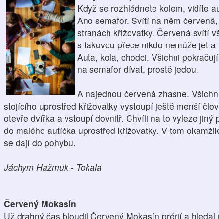
Když se rozhlédnete kolem, vidíte a
Ano semafor. Svítí na něm červená, 
stranách křižovatky. Červená svítí 
s takovou přece nikdo nemůže jet a v
Auta, kola, chodci. Všichni pokračuj
na semafor dívat, prostě jedou.
A najednou červená zhasne. Všichni
stojícího uprostřed křižovatky vystoupí ještě menší člo
otevře dvířka a vstoupí dovnitř. Chvíli na to vyleze jin
do malého autíčka uprostřed křižovatky. V tom okamžiku
se dají do pohybu.
Jáchym Hažmuk - Tokala
Červený Mokasín
Už drahný čas bloudil Červený Mokasín prérií a hledal 