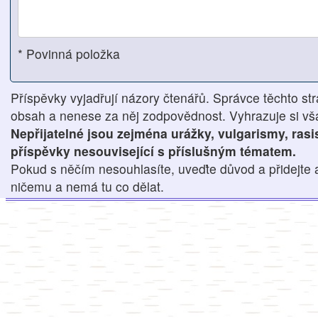
* Povinná položka
Příspěvky vyjadřují názory čtenářů. Správce těchto str
obsah a nenese za něj zodpovědnost. Vyhrazuje si však
Nepřijatelné jsou zejména urážky, vulgarismy, ras
příspěvky nesouvisející s příslušným tématem.
Pokud s něčím nesouhlasíte, uveďte důvod a přidejte 
ničemu a nemá tu co dělat.