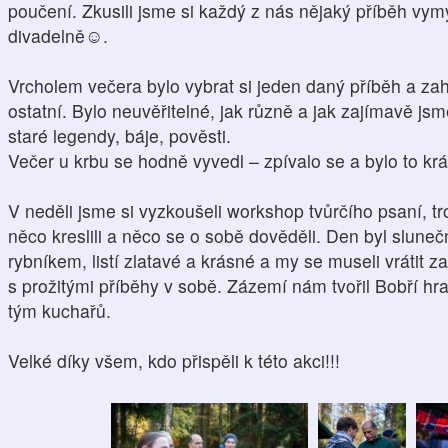
poučení. Zkusili jsme si každý z nás nějaký příběh vymy
divadelně☺.
Vrcholem večera bylo vybrat si jeden daný příběh a zah
ostatní. Bylo neuvěřitelné, jak různě a jak zajímavě jsm
staré legendy, báje, pověsti.
Večer u krbu se hodně vyvedl – zpívalo se a bylo to kr
V neděli jsme si vyzkoušeli workshop tvůrčího psaní, tro
něco kreslili a něco se o sobě dověděli. Den byl slun
rybníkem, listí zlatavé a krásné a my se museli vrátit z
s prožitými příběhy v sobě. Zázemí nám tvořil Bobří hra
tým kuchařů.
Velké díky všem, kdo přispěli k této akci!!!