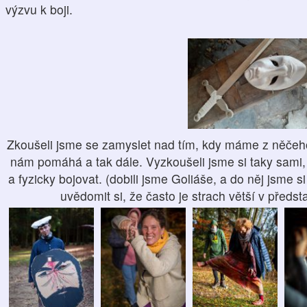
výzvu k boji.
Zkoušeli jsme se zamyslet nad tím, kdy máme z něčeho
nám pomáhá a tak dále. Vyzkoušeli jsme si taky sami
a fyzicky bojovat. (dobili jsme Goliáše, a do něj jsme s
uvědomit si, že často je strach větší v předst