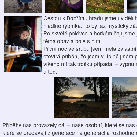
Cestou k Bobřímu hradu jsme uviděli h
hladině rybníka.. to byl až mystický záž
Po skvělé polévce a horkém čaji jsme j
téma obav a boje s nimi.
První noc ve srubu jsem měla zvláštní
otevírá příběh, že jsem v úplně jiném pr
víkend mi tak trošku připadal – vypnula
a teď.
Příběhy nás provázely dál – naše osobní, které se nás 
které se předávají z generace na generaci a rozhodně