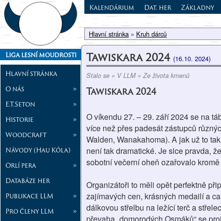
Kalendárium
Dat. her
Základny
Hlavní stránka
»
Kruh dárců
Tawiskara 2024
Liga lesní moudrosti
(16.10. 2024)
Hlavní stránka
Stalo se » V LLM » Ze života kmenů
O nás
»
Tawiskara 2024
E.T.Seton
»
O víkendu 27. – 29. září 2024 se na táb
Historie
»
více než přes padesát zástupců různýc
Woodcraft
»
Walden, Wanakahoma). A jak už to tak 
Návody (Hau Kóla)
není tak dramatické. Je sice pravda, 
sobotní večerní oheň ozařovalo kromě
Orlí pera
»
Databáze her
Organizátoři to měli opět perfektně př
zajímavých cen, krásných medailí a cam
Publikace LLM
»
dálkovou střelbu na ležící terč a stře
Pro členy LLM
»
převaha „domorodých Osmáků“ se projevi