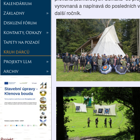
Kalendárium
vyrovnaná a napínavá do posledních vt
další ročník.
Základny
»
Diskuzní fórum
Kontakty, Odkazy
»
Tapety na pozadí
Kruh dárců
Projekty LLM
»
Archiv
»
Projekt: