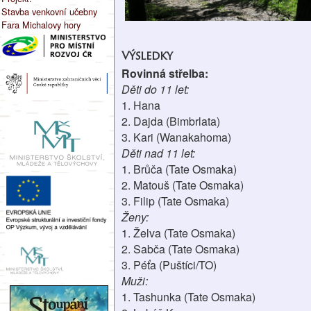
Stavba venkovní učebny
Fara Michalovy hory
Výsledky
Rovinná střelba:
Děti do 11 let:
1. Hana
2. Dajda (Bimbrlata)
3. Kari (Wanakahoma)
Děti nad 11 let:
1. Brůča (Tate Osmaka)
2. Matouš (Tate Osmaka)
3. Filip (Tate Osmaka)
Ženy:
1. Želva (Tate Osmaka)
2. Sabča (Tate Osmaka)
3. Péťa (Puštíci/TO)
Muži:
1. Tashunka (Tate Osmaka)