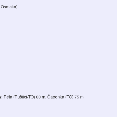
te Osmaka)
y:
Péťa (Puštíci/TO) 80 m, Čaponka (TO) 75 m