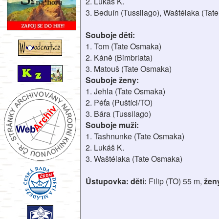
2. Lukáš K.
3. Beduín (Tussilago), Waštélaka (Ta
Souboje děti:
1. Tom (Tate Osmaka)
2. Káně (Bimbrlata)
3. Matouš (Tate Osmaka)
Souboje ženy:
1. Jehla (Tate Osmaka)
2. Péťa (Puštíci/TO)
3. Bára (Tussilago)
Souboje muži:
1. Tashnunke (Tate Osmaka)
2. Lukáš K.
3. Waštélaka (Tate Osmaka)
Ústupovka: děti:
Filip (TO) 55 m,
žen