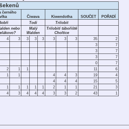
 šekenů
a černého
vlka
Čiwava
Kiwendotha
SOUČET
POŘADÍ
Bobři
Todi
Trilobit
alden nebo
Malý
Trilobití tábořiště
elákovo?
Walden
Choltice
4
3
3
3
3
3
3
3
35
2
3
7
3
7
3
7
0
7
2
1
1
11
6
1
1
4
4
3
19
4
4
4
4
15
5
1
1
1
1
1
2
1
1
21
3
4
3
4
4
4
3
3
2
43
1