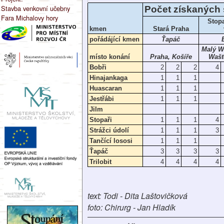
Stavba venkovní učebny
Počet získaných
Fara Michalovy hory
Stop
kmen
Stará Praha
pořádájící kmen
Ťapáč
Malý W
místo konání
Praha, Košíře
Wašt
Bobři
2
2
2
4
Hinajankaga
1
1
1
Huascaran
1
1
1
Jestřábi
1
1
1
Jilm
Stopaři
1
1
1
4
Strážci údolí
1
1
1
3
Tančící lososi
1
1
1
Ťapáč
3
3
3
3
Trilobit
4
4
4
4
text: Todi - Dita Laštovičková
foto: Chirurg - Jan Hladík