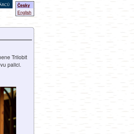
árců
Česky
English
ene Trilobit
u palici.