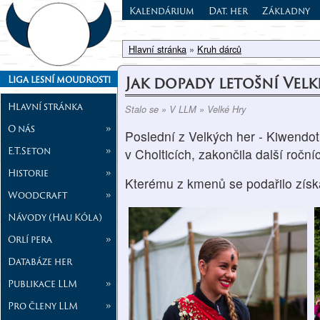
Kalendárium
Dat. her
Základny
Hlavní stránka
»
Kruh dárců
Jak dopady letošní Velk
Liga lesní moudrosti
Hlavní stránka
Stalo se » V LLM » Velké Hry
O nás
»
Poslední z Velkých her - Kiwendot
E.T.Seton
»
v Cholticích, zakončila další roč
Historie
»
Kterému z kmenů se podařilo získat
Woodcraft
»
Návody (Hau Kóla)
Orlí pera
»
Databáze her
Publikace LLM
»
Pro členy LLM
»