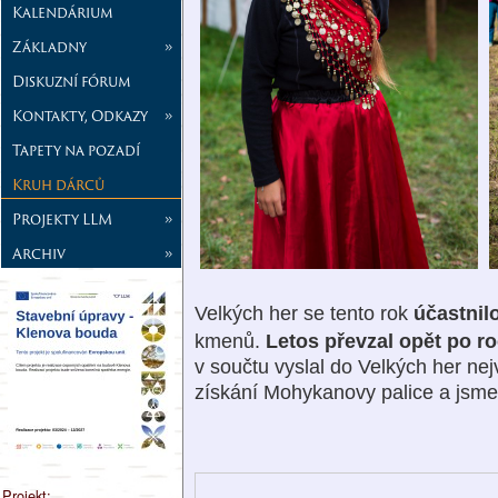
Kalendárium
Základny
»
Diskuzní fórum
Kontakty, Odkazy
»
Tapety na pozadí
Kruh dárců
Projekty LLM
»
Archiv
»
Velkých her se tento rok
účastnil
kmenů.
Letos převzal opět po r
v součtu vyslal do Velkých her ne
získání Mohykanovy palice a jsme 
Projekt: