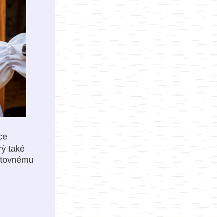
ce
rý také
pětovnému