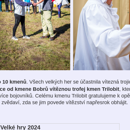
o 10 kmenů
. Všech velkých her se účastnila vítezná troji
oce od kmene Bobrů vítěznou trofej
kmen Trilobit
,
kte
jvíce bojovníků. Celému kmenu Trilobit gratulujeme k o
zvědaví, zda se jim povede vítězství napřesrok obhájit.
Velké hry 2024