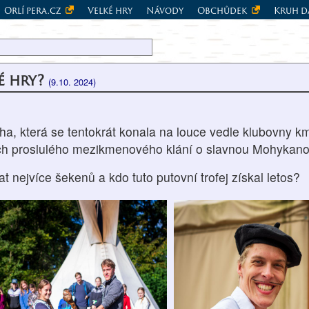
Orlí pera.cz
Velké hry
Návody
Obchůdek
Kruh d
é hry?
(9.10. 2024)
ha, která se tentokrát konala na louce vedle klubovny km
ních proslulého mezikmenového klání o slavnou Mohykanov
 nejvíce šekenů a kdo tuto putovní trofej získal letos?