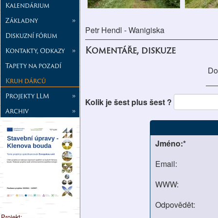
Kalendárium
Základny
»
Petr Hendl - Wanigiska
Diskuzní fórum
Komentáře, diskuze
Kontakty, Odkazy
»
Tapety na pozadí
Do
Kruh dárců
Projekty LLM
»
Kolik je šest plus šest ?
Archiv
»
Jméno:*
Email:
WWW:
Odpovědět:
Projekt: