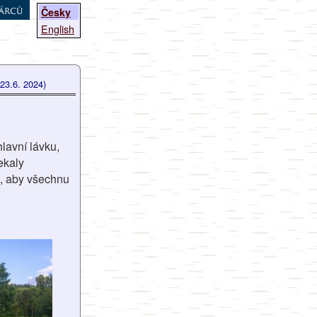
árců
Česky
English
(23.6. 2024)
hlavní lávku,
ekaly
i, aby všechnu