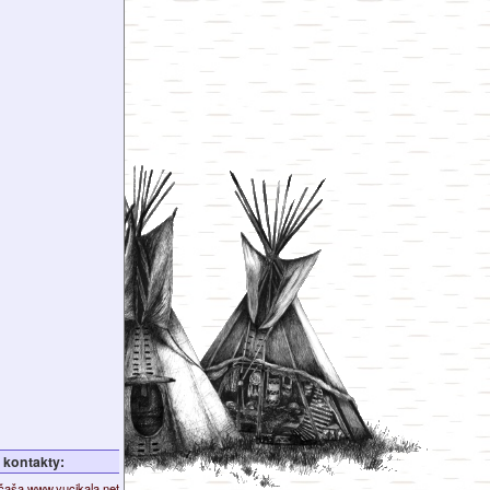
kontakty:
ičaša
www.yucikala.net