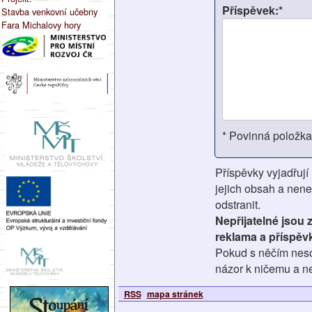
Příspěvek:*
Stavba venkovní učebny
Fara Michalovy hory
* Povinná položka
Příspěvky vyjadřují
jejich obsah a nene
odstranit.
Nepřijatelné jsou
reklama a příspěv
Pokud s něčím nesou
názor k ničemu a ne
RSS
mapa stránek