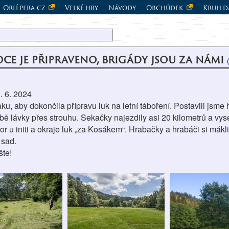
Orlí pera.cz
Velké hry
Návody
Obchůdek
Kruh d
ce je připraveno, brigády jsou za námi
. 6. 2024
u, aby dokončila přípravu luk na letní táboření. Postavili jsme 
obě lávky přes strouhu. Sekačky najezdily asi 20 kilometrů a vys
or u initi a okraje luk „za Kosákem“. Hrabačky a hrabáči si mákl
 sad.
šte!