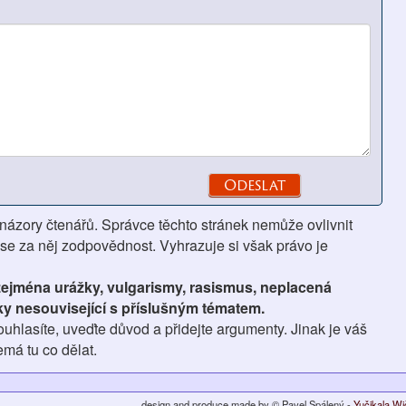
 názory čtenářů. Správce těchto stránek nemůže ovlivnit
se za něj zodpovědnost. Vyhrazuje si však právo je
 zejména urážky, vulgarismy, rasismus, neplacená
ky nesouvisející s příslušným tématem.
hlasíte, uveďte důvod a přidejte argumenty. Jinak je váš
má tu co dělat.
design and produce made by © Pavel Spálený -
Yučikala W