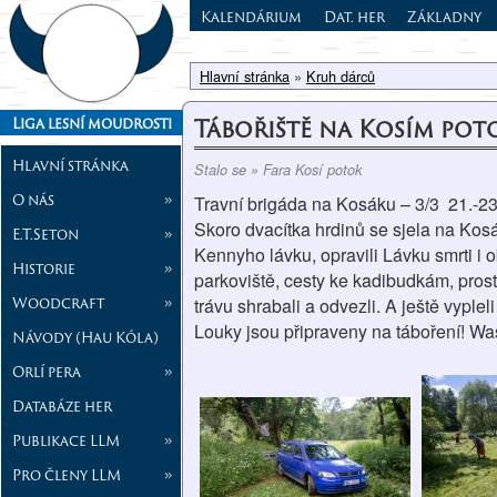
Kalendárium
Dat. her
Základny
Hlavní stránka
»
Kruh dárců
Tábořiště na Kosím poto
Liga lesní moudrosti
Hlavní stránka
Stalo se » Fara Kosí potok
O nás
»
Travní brigáda na Kosáku – 3/3 21.-23
Skoro dvacítka hrdinů se sjela na Kosák
E.T.Seton
»
Kennyho lávku, opravili Lávku smrti i 
Historie
»
parkoviště, cesty ke kadibudkám, prost
Woodcraft
»
trávu shrabali a odvezli. A ještě vypleli
Louky jsou připraveny na táboření! Wa
Návody (Hau Kóla)
Orlí pera
»
Databáze her
Publikace LLM
»
Pro členy LLM
»