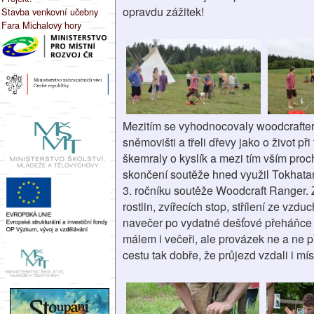
opravdu zážitek!
Stavba venkovní učebny
Fara Michalovy hory
Mezitím se vyhodnocovaly woodcrafters
sněmovišti a třeli dřevy jako o život př
škemraly o kyslík a mezi tím vším proc
skončení soutěže hned využil Tokhatam
3. ročníku soutěže Woodcraft Ranger. 
rostlin, zvířecích stop, střílení ze vz
navečer po vydatné dešťové přeháňce 
málem i večeři, ale provázek ne a ne př
cestu tak dobře, že průjezd vzdali i mís