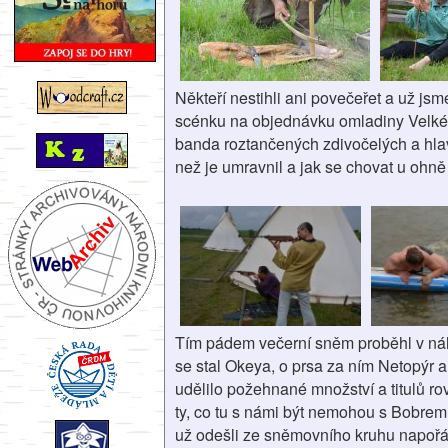
Někteří nestihli ani povečeřet a už js
scénku na objednávku omladiny Velké l
banda roztančených zdivočelých a hl
než je umravnil a jak se chovat u ohně j
Tím pádem večerní sněm proběhl v nále
se stal Okeya, o prsa za ním Netopýr 
udělilo požehnané množství a titulů 
ty, co tu s námi být nemohou s Bobrem
už odešli ze sněmovního kruhu napořád