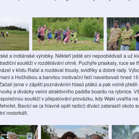
ké a indiánské výrobky. Někteří ještě ani nepoobědvali a už kl
i tradiční soutěži v rozdělávání ohně. Puchýře praskaly, ruce se tř
házel v klidu Rafal a rozdával troudy, svidříky a dobré rady. Vý
ani s Hočhókou a barvitou motivační řečí naverbovali hned 15
Začali jsme v zápětí poznáváním hlasů ptáků a pak volně přešli
duchovky a divácky velmi atraktivního paddle boardu na rybníce. V
společnou soutěží v přepalování provázku, kdy Waki uvařila na
ehořet. Bavící se (a hlavně opět radící) diváci zatarasili okolo s
tní motorkáři.