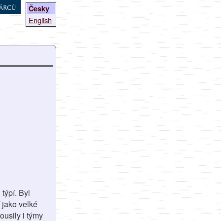
árců
Česky
English
týpí. Byl
 jako velké
ousily i týmy