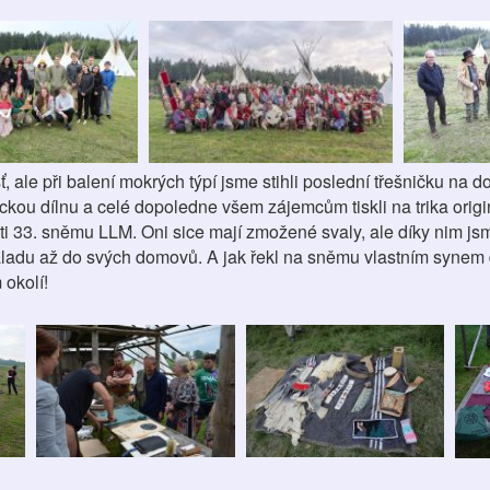
ale při balení mokrých týpí jsme stihli poslední třešničku na dor
ickou dílnu a celé dopoledne všem zájemcům tiskli na trika origi
osti 33. sněmu LLM. Oni sice mají zmožené svaly, ale díky nim js
náladu až do svých domovů. A jak řekl na sněmu vlastním synem 
 okolí!