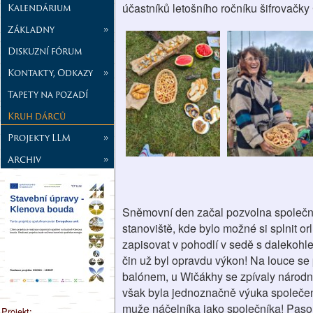
účastníků letošního ročníku šifrovačk
Kalendárium
Základny
»
Diskuzní fórum
Kontakty, Odkazy
»
Tapety na pozadí
Kruh dárců
Projekty LLM
»
Archiv
»
Sněmovní den začal pozvolna společno
stanoviště, kde bylo možné si splnit or
zapisovat v pohodlí v sedě s dalekohl
čin už byl opravdu výkon! Na louce s
balónem, u Wičákhy se zpívaly národní
však byla jednoznačně výuka společen
muže náčelníka jako společníka! Paso
Projekt: