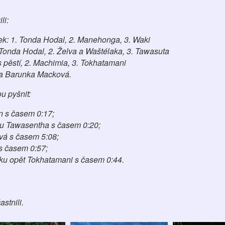
li:
bek: 1. Tonda Hodal, 2. Manehonga, 3. Waki
. Tonda Hodal, 2. Želva a Waštélaka, 3. Tawasuta
í s pěstí, 2. Machimia, 3. Tokhatamani
ala Barunka Macková.
u pyšnit:
n s časem 0:17;
udu Tawasentha s časem 0:20;
ová s časem 5:08;
 s časem 0:57;
uku opět Tokhatamani s časem 0:44.
stnili.