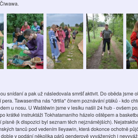
y Čiwawa.
u snídaní a pak už následovala smršť aktivit. Do oběda jsme o
lí pera. Tawasentha nás "drtila" činem poznávání ptáků - kdo cht
edem u nosu. U Waštěwin jsme v lesíku našli 24 hub - ovšem poz
e po krátké instruktáži Tokhatamaniho házelo oštěpem a basket
 písně (k dispozici byl seznam těch nejznámějších). Nejatraktiv
ských tanců pod vedením Ileyawin, která dokonce ochotně půj
 doble v podání několika párů genderově vyvážených i nevyváž