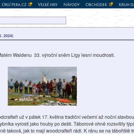
Orlí pera.cz
Velké hry
Návody
Obchůdek
Kruh d
5. 2024)
Malém Waldenu 33. výroční sněm Ligy lesní moudrosti.
crafteři už v pátek 17. května tradiční večerní až noční stavbou 
ybníka vyrostl jako houby po dešti. Táborové ohně rozsvítily týpí
taková, jak to mají woodcrafteři rádi. K ránu se na tábořiště tr