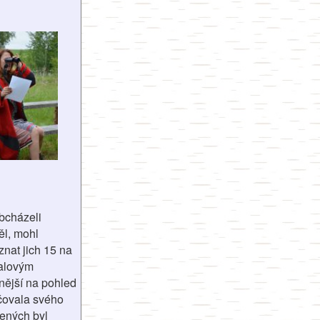
bcházeli
ěl, mohl
nat jich 15 na
balovým
nější na pohled
čovala svého
ených byl