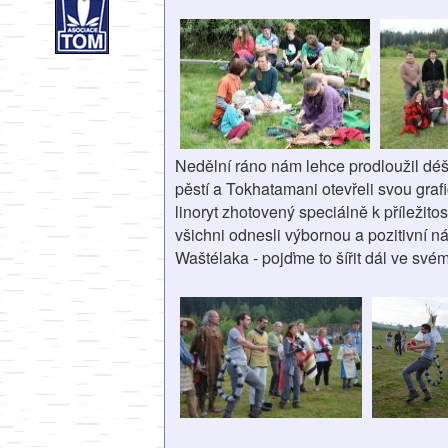
Nedělní ráno nám lehce prodloužil déšť, 
pěstí a Tokhatamani otevřeli svou graf
linoryt zhotovený speciálně k příležit
všichni odnesli výbornou a pozitivní 
Waštélaka - pojďme to šířit dál ve svém