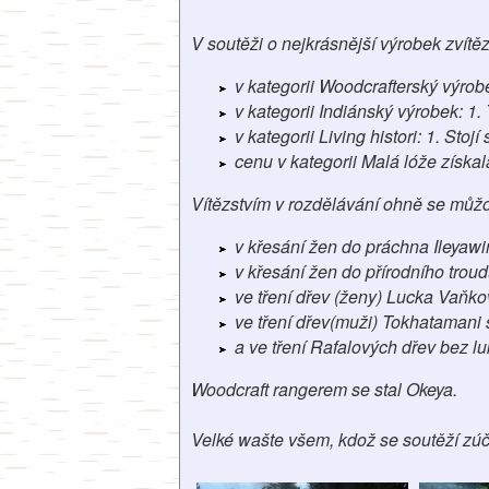
V soutěži o nejkrásnější výrobek zvítězi
v kategorii Woodcrafterský výro
v kategorii Indiánský výrobek: 1
v kategorii Living histori: 1. Stoj
cenu v kategorii Malá lóže získ
Vítězstvím
v rozdělávání ohně se můžo
v křesání žen do práchna Ileyawi
v křesání žen do přírodního tro
ve tření dřev (ženy) Lucka Vaňk
ve tření dřev(muži) Tokhatamani
a ve tření Rafalových dřev bez l
Woodcraft rangerem se stal Okeya.
Velké wašte všem, kdož se soutěží zúča