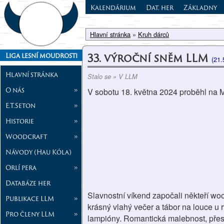
Kalendárium
Dat. her
Základny
Hlavní stránka
»
Kruh dárců
33. výroční sněm LLM
Liga lesní moudrosti
(21.
Hlavní stránka
Stalo se » V LLM
O nás
»
V sobotu 18. května 2024 proběhl na 
E.T.Seton
»
Historie
»
Woodcraft
»
Návody (Hau Kóla)
Orlí pera
»
Databáze her
Slavnostní víkend započali někteří wood
Publikace LLM
»
krásný vlahý večer a tábor na louce u r
Pro členy LLM
»
lampióny. Romantická malebnost, přesně 