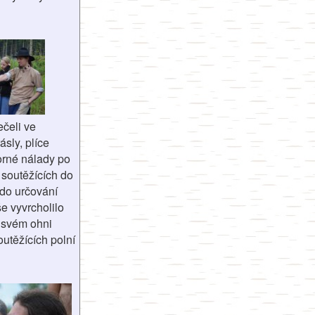
ečeli ve
ásly, plíce
borné nálady po
 soutěžících do
 do určování
še vyvrcholilo
 svém ohni
outěžících polní