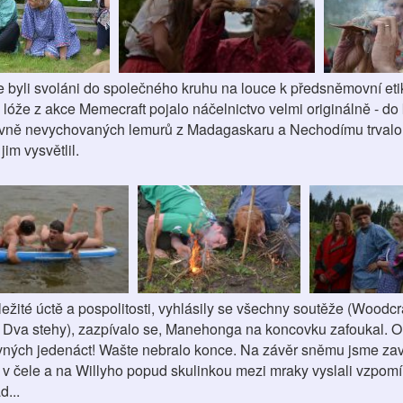
me byli svoláni do společného kruhu na louce k předsněmovní eti
óže z akce Memecraft pojalo náčelnictvo velmi originálně - do 
avně nevychovaných lemurů z Madagaskaru a Nechodímu trvalo 
im vysvětlil.
žité úctě a pospolitosti, vyhlásily se všechny soutěže (Woodc
a Dva stehy), zazpívalo se, Manehonga na koncovku zafoukal. Or
rovných jedenáct! Wašte nebralo konce. Na závěr sněmu jsme za
 v čele a na Willyho popud skulinkou mezi mraky vyslali vzpomín
...