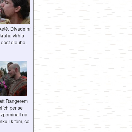
ketě. Divadelní
kruhu vtrhla
dost dlouho,
raft Rangerem
lích per se
vzpomínali na
ku i k těm, co