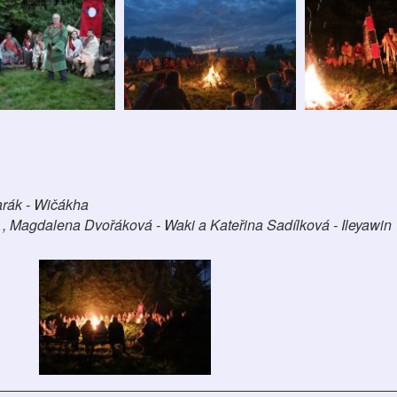
arák - Wičákha
d , Magdalena Dvořáková - Waki a Kateřina Sadílková - Ileyawin