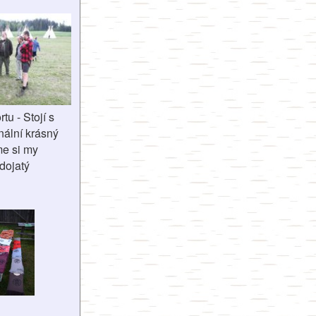
tu - Stojí s
nální krásný
me si my
dojatý