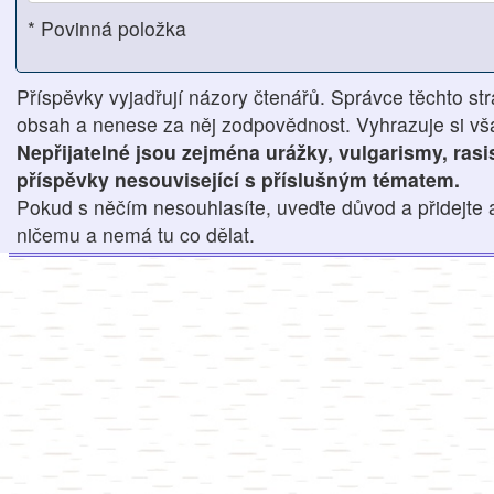
* Povinná položka
Příspěvky vyjadřují názory čtenářů. Správce těchto str
obsah a nenese za něj zodpovědnost. Vyhrazuje si však
Nepřijatelné jsou zejména urážky, vulgarismy, ras
příspěvky nesouvisející s příslušným tématem.
Pokud s něčím nesouhlasíte, uveďte důvod a přidejte 
ničemu a nemá tu co dělat.