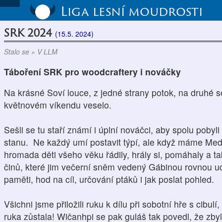
Liga lesní moudrosti
SRK 2024
(15.5. 2024)
Stalo se » V LLM
Táboření SRK pro woodcraftery i nováčky
Na krásné Soví louce, z jedné strany potok, na druhé s
květnovém víkendu veselo.
Sešli se tu staří známí i úplní nováčci, aby spolu pobyli 
stanu. Ne každý umí postavit týpí, ale když máme Med
hromada děti všeho věku řádily, hrály si, pomáhaly a tak
činů, které jim večerní sněm vedený Gábinou rovnou uděl
paměti, hod na cíl, určování ptáků i jak poslat pohled.
Všichni jsme přiložili ruku k dílu při sobotní hře s cibul
ruka zůstala! Wičanhpi se pak guláš tak povedl, že zbyl