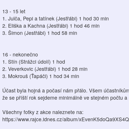
13 - 15 let
1. Julča, Pepi a tatínek (Jestřábi) 1 hod 30 min
2. Eliška a Kachna (Jestřábi) 1 hod 46 min
3. Šimon (Jestřábi) 1 hod 58 min
16 - nekonečno
1. Stín (Strážci údolí) 1 hod
2. Veverkovic (Jestřábi) 1 hod 28 min
3. Mokrouš (Ťapáči) 1 hod 34 min
Účast byla hojná a počasí nám přálo. Všem účastníkům
že se příští rok sejdeme minimálně ve stejném počtu a
Všechny fotky z akce naleznete na:
https://www.rajce.idnes.cz/album/xEvenK5doQa9XS4Q