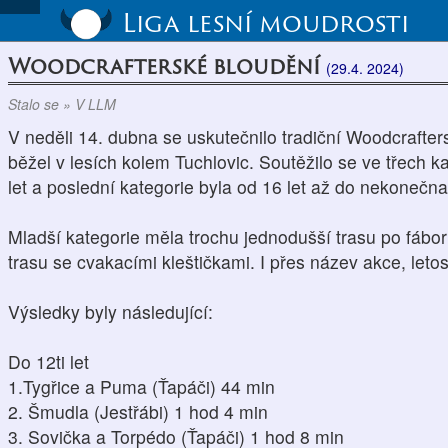
Liga lesní moudrosti
Woodcrafterské bloudění
(29.4. 2024)
Stalo se » V LLM
V neděli 14. dubna se uskutečnilo tradiční Woodcrafter
běžel v lesích kolem Tuchlovic. Soutěžilo se ve třech kat
let a poslední kategorie byla od 16 let až do nekonečna
Mladší kategorie měla trochu jednodušší trasu po fáborká
trasu se cvakacími kleštičkami. I přes název akce, leto
Výsledky byly následující:
Do 12ti let
1.Tygřice a Puma (Ťapáči) 44 min
2. Šmudla (Jestřábi) 1 hod 4 min
3. Sovička a Torpédo (Ťapáči) 1 hod 8 min