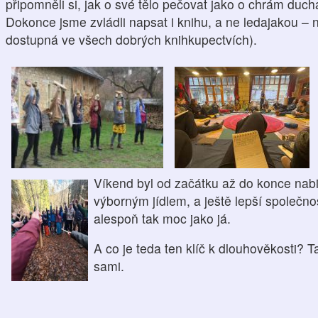
připomněli si, jak o své tělo pečovat jako o chrám
duc
Dokonce j
sme zvládli napsat i knihu, a ne
ledajakou – 
dostupná
ve všech dobrých knihkupectvích).
Ví
kend byl od začátku až do konce nab
výborným jídlem, a ještě lepší společno
alespoň tak moc jako já.
A co je teda ten klíč k dlouhověkosti?
Ta
sami.