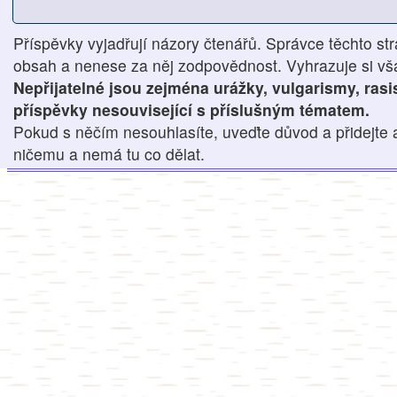
Příspěvky vyjadřují názory čtenářů. Správce těchto str
obsah a nenese za něj zodpovědnost. Vyhrazuje si však
Nepřijatelné jsou zejména urážky, vulgarismy, ras
příspěvky nesouvisející s příslušným tématem.
Pokud s něčím nesouhlasíte, uveďte důvod a přidejte 
ničemu a nemá tu co dělat.