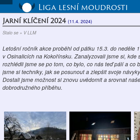
Liga lesní moudrosti
Jarní klíčení 2024
(11.4. 2024)
Stalo se » V LLM
Letošní ročník akce proběhl od pátku 15.3. do neděle 1
v Osinalicích na Kokořínsku. Zanalyzovali jsme si, kde
rozhlédli jsme se po tom, co bylo, co nás teď pálí a co 
jsme si techniky, jak se posunout a zlepšit svoje návyk
Dostali jsme možnost si znovu uvědomit a srovnat naš
dobrodružného příběhu.