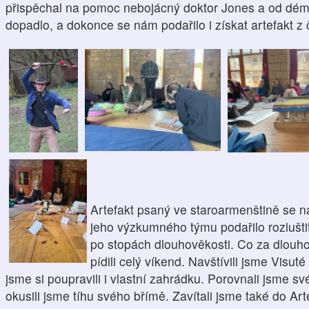
přispěchal na pomoc nebojácný doktor Jones
a
od dém
dopadlo, a dokonce se nám podařilo i získat artefakt 
Artefakt psaný ve
staroarmenštině
se n
jeho
výzkumného
týmu podařilo rozlušti
po stopách dlouhověkosti
. Co za dlouho
pídili celý víkend.
Navštívili jsme Visut
jsme si poupravili i vlastní zahrádku.
Porovnali jsme sv
o
kusili
jsme tíhu svého břímě.
Zavítali jsme také do
Art