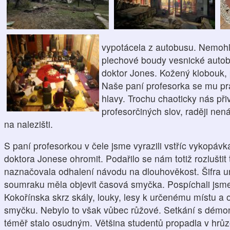
vypotácela z
autobus
u
. Nemohl
plechové boudy vesnické autob
doktor Jones.
Kožený klobouk,
Naše paní profesorka se mu prá
hlavy.
Trochu chaoticky nás přiv
profesorčiných slov
,
raději nen
na nalezišti.
S paní profesorkou
v čele
jsme vyrazili vstříc vykopáv
doktora Jonese ohromit
.
Podařilo se nám totiž
rozluštit
naznačovala
odhalení návodu na dlouhověkost.
Šifra u
soumraku měla objevit časová smyčka
. Pospíchali jsm
Kokořínska skrz skály, louky, lesy
k určenému místu a 
smyčku.
Nebylo to však vůbec růžové.
Setkání s démo
téměř stalo osudným
. Většina studentů propadla v hrů