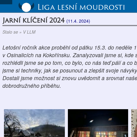
Liga lesní moudrosti
Jarní klíčení 2024
(11.4. 2024)
Stalo se » V LLM
Letošní ročník akce proběhl od pátku 15.3. do neděle 1
v Osinalicích na Kokořínsku. Zanalyzovali jsme si, kde
rozhlédli jsme se po tom, co bylo, co nás teď pálí a co 
jsme si techniky, jak se posunout a zlepšit svoje návyk
Dostali jsme možnost si znovu uvědomit a srovnat naš
dobrodružného příběhu.