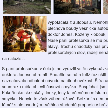
vypotácela z
autobus
u
. Nemohl
plechové boudy vesnické autob
doktor Jones.
Kožený klobouk,
Naše paní profesorka se mu prá
hlavy.
Trochu chaoticky nás přiv
profesorčiných slov
,
raději nen
na nalezišti.
S paní profesorkou
v čele
jsme vyrazili vstříc vykopáv
doktora Jonese ohromit
.
Podařilo se nám totiž
rozluštit
naznačovala
odhalení návodu na dlouhověkost.
Šifra u
soumraku měla objevit časová smyčka
. Pospíchali jsm
Kokořínska skrz skály, louky, lesy
k určenému místu a 
smyčku.
Nebylo to však vůbec růžové.
Setkání s démo
téměř stalo osudným
. Většina studentů propadla v hrů