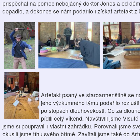
přispěchal na pomoc nebojácný doktor Jones
a
od dém
dopadlo, a dokonce se nám podařilo i získat artefakt 
Artefakt psaný ve
staroarmenštině
se n
jeho
výzkumného
týmu podařilo rozlušti
po stopách dlouhověkosti
. Co za dlouho
pídili celý víkend.
Navštívili jsme Visut
jsme si poupravili i vlastní zahrádku.
Porovnali jsme sv
o
kusili
jsme tíhu svého břímě.
Zavítali jsme také do
Art