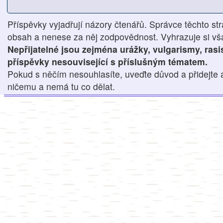
Příspěvky vyjadřují názory čtenářů. Správce těchto str
obsah a nenese za něj zodpovědnost. Vyhrazuje si však
Nepřijatelné jsou zejména urážky, vulgarismy, ras
příspěvky nesouvisející s příslušným tématem.
Pokud s něčím nesouhlasíte, uveďte důvod a přidejte 
ničemu a nemá tu co dělat.