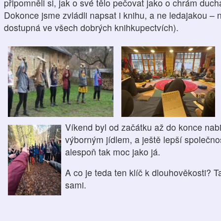
připomněli si, jak o své tělo pečovat jako o chrám
duc
Dokonce j
sme zvládli napsat i knihu, a ne
ledajakou – 
dostupná
ve všech dobrých knihkupectvích).
Ví
kend byl od začátku až do konce nab
výborným jídlem, a ještě lepší společno
alespoň tak moc jako já.
A co je teda ten klíč k dlouhověkosti?
Ta
sami.