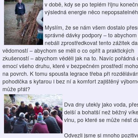
v době, kdy se po teplém říjnu konečně
výsledná energie něco nepopsatelnéh
Myslím, že se nám všem dostalo přes
správné dávky podpory – to abychom
nebáli zprostředkovat tento zážitek da
vědomostí – abychom se měli o co opřít a praktických
zkušeností – abychom věděli jak na to. Navíc pořádná
emocí všeho druhu, které v bezpečném prostředí moho
na povrch. K tomu spousta legrace třeba při rozděláván
pohodička s kytarou i bez ní a komfort zajištěný výborn
může přát?
Dva dny utekly jako voda, pře
delší a bohatší než běžný vík
vlnu, po které se může nést dá
Odvezli jsme si mnoho poziti