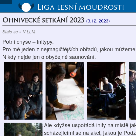
Liga lesní moudrosti
Ohnivecké setkání 2023
(3.12. 2023)
Stalo se » V LLM
Potní chýše – initypy.
Pro mě jeden z nejmagičtějších obřadů, jakou můžeme 
Nikdy nejde jen o obyčejné saunování.
Ale kdyžse uspořádá inity na místě jak
scházejícími se na akci, jakou je Podz