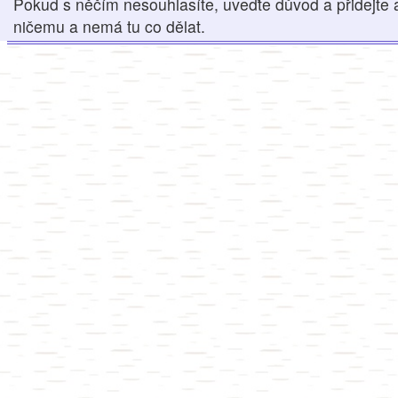
Pokud s něčím nesouhlasíte, uveďte důvod a přidejte 
ničemu a nemá tu co dělat.