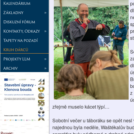
p
Kalendárium
d
Základny
»
n
Diskuzní fórum
s
p
Kontakty, Odkazy
»
st
Tapety na pozadí
Kruh dárců
S
z
Projekty LLM
»
d
Archiv
»
ú
B
b
z
ú
zřejmě muselo kácet týpí…
Sobotní večer u táboráku se opět nesl 
najednou byla neděle, Waštékalův budí
Projekt: