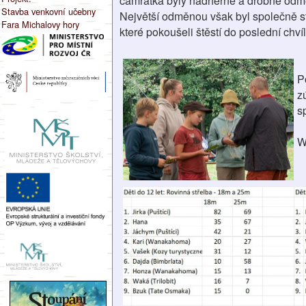
camrátka byly nádherné a drobné odm
Stavba venkovní učebny
Největší odměnou však byl společně s
Fara Michalovy hory
které pokoušeli štěstí do poslední chví
P
z
s
W