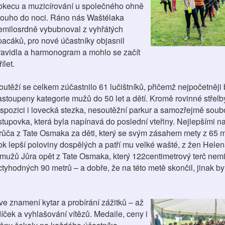
okecu a muzicírování u společného ohně
louho do noci. Ráno nás Waštélaka
emilosrdně vybubnoval z vyhřátých
pacáků, pro nové účastníky objasnil
ravidla a harmonogram a mohlo se začít
řílet.
outěží se celkem zúčastnilo 61 lučištníků, přičemž nejpočetněji 
astoupeny kategorie mužů do 50 let a dětí. Kromě rovinné střelb
ispozici i lovecká stezka, nesoutěžní parkur a samozřejmě soub
stupovka, která byla napínavá do poslední vteřiny. Nejlepšími n
růča z Tate Osmaka za děti, který se svým zásahem mety z 65 m
ok lepší poloviny dospělých a patří mu velké wašté, z žen Hele
 mužů Jůra opět z Tate Osmaka, který 122centimetrový terč nemi
ctyhodných 90 metrů – a dobře, že na této metě skončil, jinak b
ve znamení kytar a probírání zážitků – až
ček a vyhlašování vítězů. Medaile, ceny i