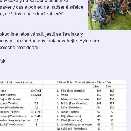
ěny čekaly na každého účastníka.
trávený čas a pohled na nadšené střelce,
le, než došlo na odnášení terčů.
okud jste letos váhali, jestli se Tawiskary
účastnit, rozhodně příští rok neváhejte. Bylo nám
polečně moc dobře.
aki