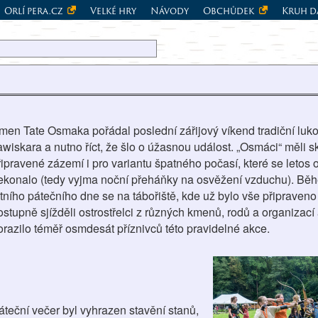
Orlí pera.cz
Velké hry
Návody
Obchůdek
Kruh d
men Tate Osmaka pořádal poslední zářijový víkend tradiční luko
awiskara a nutno říct, že šlo o úžasnou událost. „Osmáci“ měli s
řipravené zázemí i pro variantu špatného počasí, které se letos
ekonalo (tedy vyjma noční přeháňky na osvěžení vzduchu). Bě
etního pátečního dne se na tábořiště, kde už bylo vše připraveno
ostupně sjížděli ostrostřelci z různých kmenů, rodů a organizací
orazilo téměř osmdesát příznivců této pravidelné akce.
áteční večer byl vyhrazen stavění stanů,