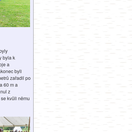
byly
y byla k
oje a
akonec byli
etrů zařadil po
na 60 m a
nul z
y se kvůli němu