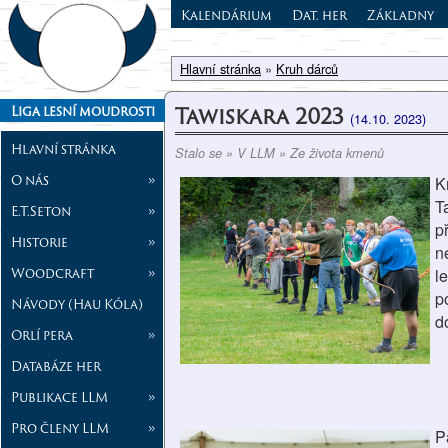
Kalendárium
Dat. her
Základny
Hlavní stránka
»
Kruh dárců
Tawiskara 2023
Liga lesní moudrosti
(14.10. 2023)
Hlavní stránka
Stalo se » V LLM » Ze života kmenů
O nás
»
K
T
E.T.Seton
»
p
Historie
»
n
Woodcraft
»
l
p
Návody (Hau Kóla)
d
Orlí pera
»
Databáze her
Publikace LLM
»
Pro členy LLM
»
P