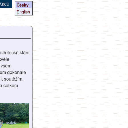
árců
Česky
English
střelecké klání
kvěle
 ovšem
hem dokonale
 k soutěžím,
 a celkem