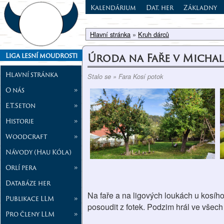
Kalendárium
Dat. her
Základny
Hlavní stránka
»
Kruh dárců
Úroda na Faře v Mich
Liga lesní moudrosti
Hlavní stránka
Stalo se » Fara Kosí potok
O nás
»
E.T.Seton
»
Historie
»
Woodcraft
»
Návody (Hau Kóla)
Orlí pera
»
Databáze her
Na faře a na ligových loukách u kosího
Publikace LLM
»
posoudit z fotek. Podzim hrál ve všech
Pro členy LLM
»