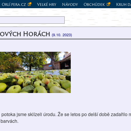
Orlí pera.cz
Velké hry
Návody
Obchůdek
Kruh d
alových Horách
(9.10. 2023)
 potoka jsme sklízeli úrodu. Že se letos po delší době zadařilo
 barvách.