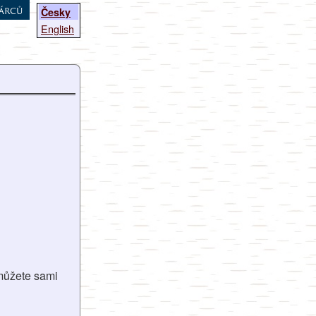
árců
Česky
English
 můžete sami