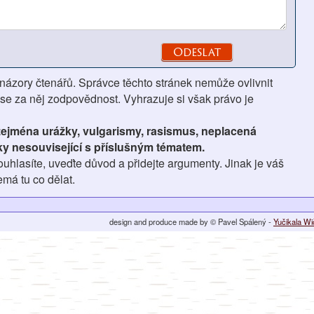
 názory čtenářů. Správce těchto stránek nemůže ovlivnit
se za něj zodpovědnost. Vyhrazuje si však právo je
 zejména urážky, vulgarismy, rasismus, neplacená
ky nesouvisející s příslušným tématem.
hlasíte, uveďte důvod a přidejte argumenty. Jinak je váš
má tu co dělat.
design and produce made by © Pavel Spálený -
Yučikala W