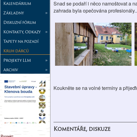
Snad se podaří i něco namoštovat a n
Kalendárium
zahrada byla opečována profesionály...
Základny
»
Diskuzní fórum
Kontakty, Odkazy
»
Tapety na pozadí
Kruh dárců
Projekty LLM
»
Archiv
»
Koukněte se na volné termíny a přijeď
Komentáře, diskuze
Projekt: