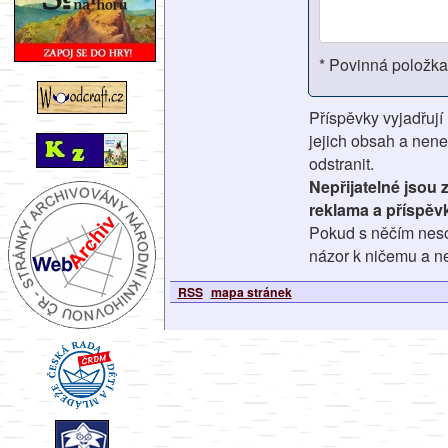
* Povinná položka
Příspěvky vyjadřují
jejich obsah a nene
odstranit.
Nepřijatelné jsou
reklama a příspěv
Pokud s něčím nesou
názor k ničemu a ne
RSS
mapa stránek