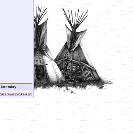
kontakty:
ičaša
www.yucikala.net