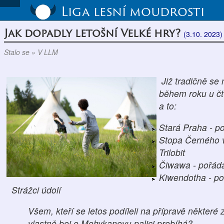
Liga lesní moudrosti
Jak dopadly letošní Velké hry?
(3.10. 2023)
Stalo se » V LLM
Již tradičně se
během roku u čtv
a to:
Stará Praha - 
Stopa Černého 
Trilobit
Čiwawa - pořáda
Kiwendotha - p
Strážci údolí
Všem, kteří se letos podíleli na přípravě některé
vlastně boj o Mohykanovu palici probíhá?