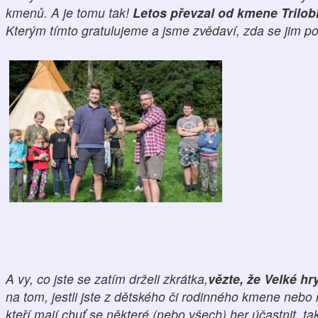
kmenů. A je tomu tak!
Letos převzal od kmene Trilobi
Kterým tímto gratulujeme a jsme zvědaví, zda se jim pov
A vy, co jste se zatím drželi zkrátka,
vězte, že Velké h
na tom, jestli jste z dětského či rodinného kmene nebo 
kteří mají chuť se některé (nebo všech) her účastnit, ta