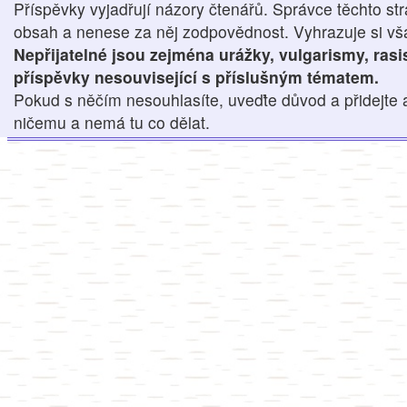
Příspěvky vyjadřují názory čtenářů. Správce těchto str
obsah a nenese za něj zodpovědnost. Vyhrazuje si však
Nepřijatelné jsou zejména urážky, vulgarismy, ras
příspěvky nesouvisející s příslušným tématem.
Pokud s něčím nesouhlasíte, uveďte důvod a přidejte 
ničemu a nemá tu co dělat.