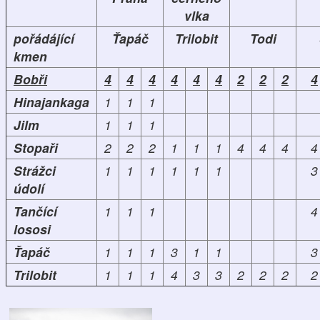
vlka
pořádájící
Ťapáč
Trilobit
Todi
kmen
Bobři
4
4
4
4
4
4
2
2
2
4
Hinajankaga
1
1
1
Jilm
1
1
1
Stopaři
2
2
2
1
1
1
4
4
4
4
Strážci
1
1
1
1
1
1
3
údolí
Tančící
1
1
1
4
lososi
Ťapáč
1
1
1
3
1
1
3
Trilobit
1
1
1
4
3
3
2
2
2
2