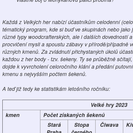
Každá z Velkých her nabízí účastníkům celodenní (cel
tématický program, kde si buď ve skupinách nebo jako je
různé typy woodcrafterských, ale i dalších dovedností a 
procvičení mysli a spoustu zábavy v přírodě/případně
různých kmenů. Za zvládnutí přichystaných úkolů účastn
každou z her body - tzv. šekeny. Ty se průběžně sčítaj
dojde k vyvrcholení celoročního klání a předání putovní
kmenu s nejvyšším počtem šekenů.
A teď již tedy ke statistikám letošního ročníku:
Velké hry 2023
kmen
Počet získaných šekenů
Stará
Stopa
Čiwava
Ki
Praha
černého